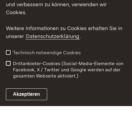
Social Wall
und verbessern zu können, verwenden wir
Cookies.
Youtube
Weitere Informationen zu Cookies erhalten Sie in
Zum 
unserer
Datenschutzerklärung
.
Kontakt
Datenschutz
Erklärung zur
Benutzungshinweise
Technisch notwendige Cookies
Barrierefreiheit
Drittanbieter-Cookies (Social-Media-Elemente von
Impressum
Cookies
Facebook, X / Twitter und Google werden auf der
gesamten Webseite aktiviert.)
Akzeptieren
Link zum Landesportal