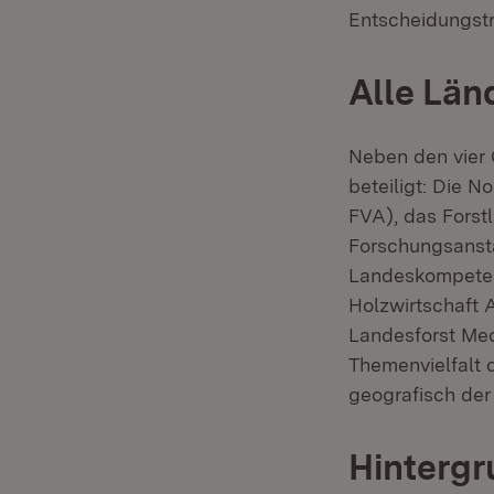
Entscheidungstr
Alle Län
Neben den vier 
beteiligt: Die 
FVA), das Forst
Forschungsansta
Landeskompeten
Holzwirtschaft 
Landesforst Me
Themenvielfalt
geografisch de
Hintergr