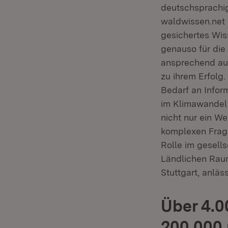
deutschsprachig
waldwissen.net b
gesichertes Wis
genauso für die 
ansprechend auf
zu ihrem Erfolg
Bedarf an Infor
im Klimawandel 
nicht nur ein We
komplexen Frage
Rolle im gesell
Ländlichen Raum
Stuttgart, anläs
Über 4.0
200.000