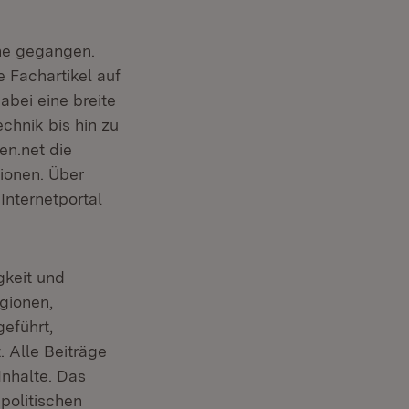
ine gegangen.
e Fachartikel auf
abei eine breite
chnik bis hin zu
n.net die
ionen. Über
nternetportal
gkeit und
gionen,
eführt,
 Alle Beiträge
Inhalte. Das
 politischen