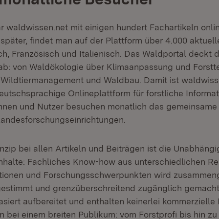
r waldwissen.net mit einigen hundert Fachartikeln onl
später, findet man auf der Plattform über 4.000 aktuell
h, Französisch und Italienisch. Das Waldportal deckt d
b: von Waldökologie über Klimaanpassung und Forstte
Wildtiermanagement und Waldbau. Damit ist waldwisse
utschsprachige Onlineplattform für forstliche Informat
nnen und Nutzer besuchen monatlich das gemeinsame I
 Landesforschungseinrichtungen.
nzip bei allen Artikeln und Beiträgen ist die Unabhängi
 Inhalte: Fachliches Know-how aus unterschiedlichen Re
ditionen und Forschungsschwerpunkten wird zusammeng
gestimmt und grenzüberschreitend zugänglich gemacht.
iert aufbereitet und enthalten keinerlei kommerzielle 
n bei einem breiten Publikum: vom Forstprofi bis hin zu