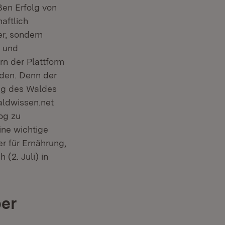
ßen Erfolg von
aftlich
er, sondern
h und
rn der Plattform
nden. Denn der
ung des Waldes
aldwissen.net
log zu
ne wichtige
r für Ernährung,
(2. Juli) in
ber