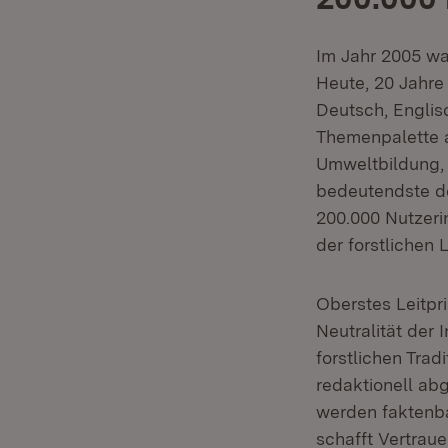
Im Jahr 2005 wa
Heute, 20 Jahre 
Deutsch, Englisc
Themenpalette a
Umweltbildung, 
bedeutendste de
200.000 Nutzeri
der forstlichen
Oberstes Leitpri
Neutralität der
forstlichen Tra
redaktionell ab
werden faktenbas
schafft Vertraue