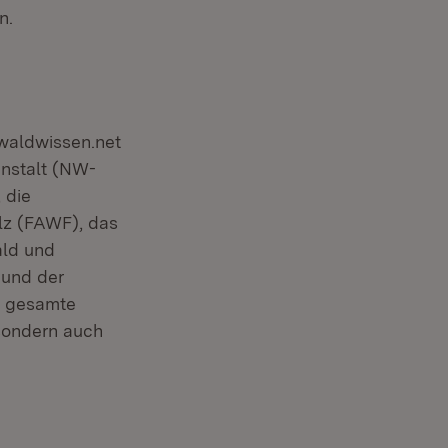
n.
 waldwissen.net
anstalt (NW-
 die
lz (FAWF), das
ald und
 und der
e gesamte
sondern auch