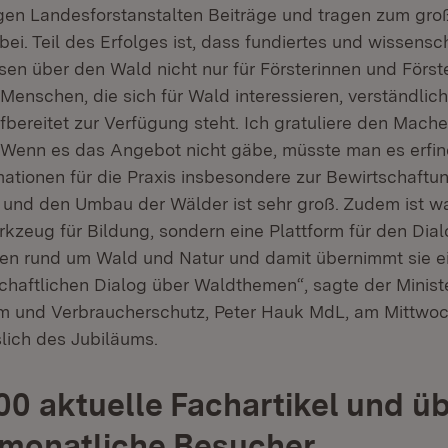
en Landesforstanstalten Beiträge und tragen zum gro
ei. Teil des Erfolges ist, dass fundiertes und wissensch
sen über den Wald nicht nur für Försterinnen und Först
Menschen, die sich für Wald interessieren, verständlic
bereitet zur Verfügung steht. Ich gratuliere den Mache
. Wenn es das Angebot nicht gäbe, müsste man es erfi
mationen für die Praxis insbesondere zur Bewirtschaft
und den Umbau der Wälder ist sehr groß. Zudem ist w
rkzeug für Bildung, sondern eine Plattform für den Dia
n rund um Wald und Natur und damit übernimmt sie ei
schaftlichen Dialog über Waldthemen“, sagte der Ministe
 und Verbraucherschutz, Peter Hauk MdL, am Mittwoch 
slich des Jubiläums.
00 aktuelle Fachartikel und ü
 monatliche Besucher