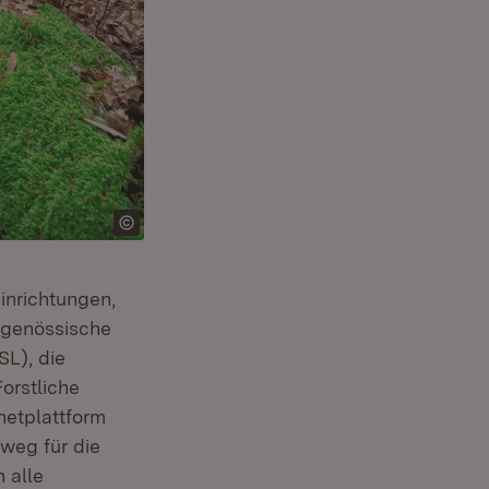
inrichtungen,
dgenössische
L), die
orstliche
netplattform
weg für die
n alle