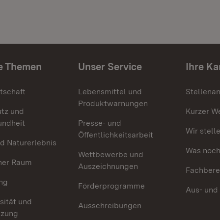
e Themen
Unser Service
Ihre Ka
tschaft
Lebensmittel und
Stellena
Produktwarnungen
utz und
Kurzer W
undheit
Presse- und
Wir stell
Öffentlichkeitsarbeit
d Naturerlebnis
Was noch 
Wettbewerbe und
her Raum
Auszeichnungen
Fachbere
ng
Förderprogramme
Aus- und
sität und
Ausschreibungen
tzung