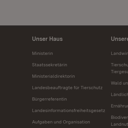
Unser Haus
Unser
Ministerin
Landwir
Staatssekretärin
Tiersch
Tierges
Ministerialdirektorin
Wald un
Landesbeauftragte für Tierschutz
Ländlic
Bürgerreferentin
Ernähru
Landesinformationsfreiheitsgesetz
Biodiver
Aufgaben und Organisation
Landnu