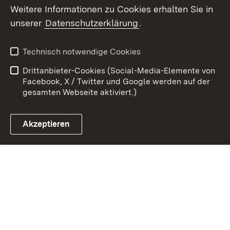
Weitere Informationen zu Cookies erhalten Sie in
Zum 
unserer
Datenschutzerklärung
.
Kontakt
Datenschutz
Erklärung zur
Benutzungshinweise
Technisch notwendige Cookies
Barrierefreiheit
Drittanbieter-Cookies (Social-Media-Elemente von
Impressum
Cookies
Facebook, X / Twitter und Google werden auf der
gesamten Webseite aktiviert.)
Akzeptieren
Link zum Landesportal