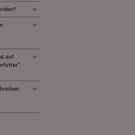
werden?
ln
al auf
rfutter"
chreiben