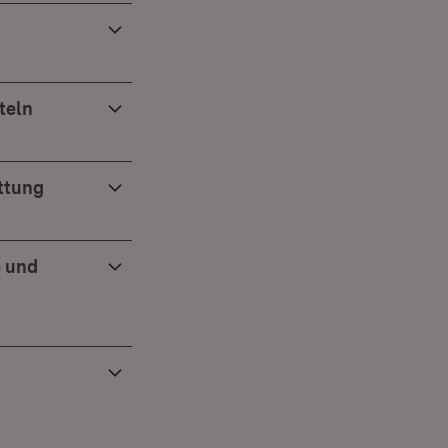
n
teln
ettung
e und