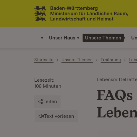
Zum Inhalt springen
Link zur Startseite
Unser Haus
Unsere Themen
Un
Startseite
Unsere Themen
Ernährung
Lebe
Lebensmittelrett
Lesezeit:
108 Minuten
FAQs 
Teilen
Leben
Text vorlesen