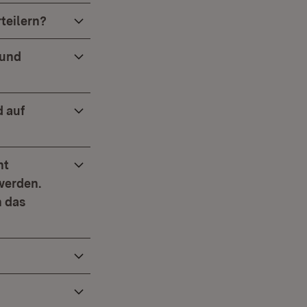
rteilern?
 und
d auf
ht
 werden.
h das