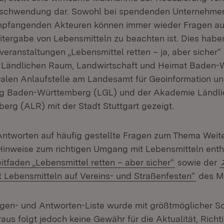
rschwendung dar. Sowohl bei spendenden Unternehmen
mpfangenden Akteuren können immer wieder Fragen auf
itergabe von Lebensmitteln zu beachten ist. Dies hab
veranstaltungen „Lebensmittel retten – ja, aber sicher“
ür Ländlichen Raum, Landwirtschaft und Heimat Baden
ralen Anlaufstelle am Landesamt für Geoinformation u
g Baden-Württemberg (LGL) und der Akademie Ländl
rg (ALR) mit der Stadt Stuttgart gezeigt.
 Antworten auf häufig gestellte Fragen zum Thema Wei
Hinweise zum richtigen Umgang mit Lebensmitteln enth
ownload:
(Öffnet in 
itfaden „Lebensmittel retten – aber sicher“
sowie der
(Öffne
Lebensmitteln auf Vereins- und Straßenfesten“
des M
agen- und Antworten-Liste wurde mit größtmöglicher Sor
aus folgt jedoch keine Gewähr für die Aktualität, Richt