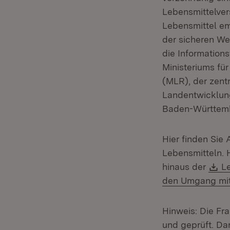
Lebensmittelve
Lebensmittel e
der sicheren We
die Informations
Ministeriums f
(MLR), der zent
Landentwicklun
Baden-Württembe
Hier finden Sie
Lebensmitteln. 
D
hinaus der
Le
den Umgang mit 
Hinweis: Die Fr
und geprüft. Dar