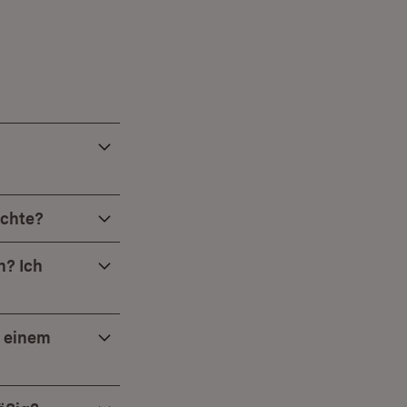
öchte?
n? Ich
n einem