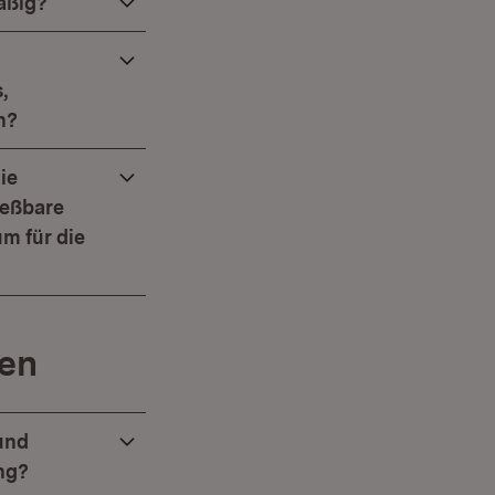
äßig?
,
n?
ie
ießbare
m für die
len
und
ing?