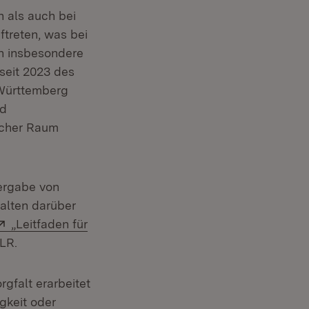
 als auch bei
treten, was bei
en insbesondere
 seit 2023 des
-Württemberg
nd
icher Raum
tergabe von
alten darüber
neuem Fenster)
Extern:
„Leitfaden für
t in neuem Fenster)
LR.
gfalt erarbeitet
igkeit oder