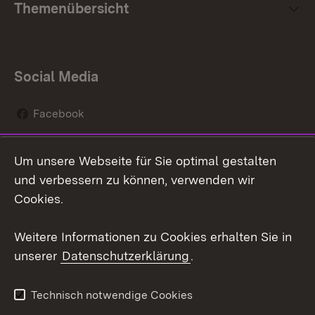
Themenübersicht
Social Media
Facebook
Instagram
Um unsere Webseite für Sie optimal gestalten
Social Wall
und verbessern zu können, verwenden wir
Cookies.
Youtube
Weitere Informationen zu Cookies erhalten Sie in
Zum 
unserer
Datenschutzerklärung
.
Kontakt
Datenschutz
Erklärung zur
Benutzungshinweise
Technisch notwendige Cookies
Barrierefreiheit