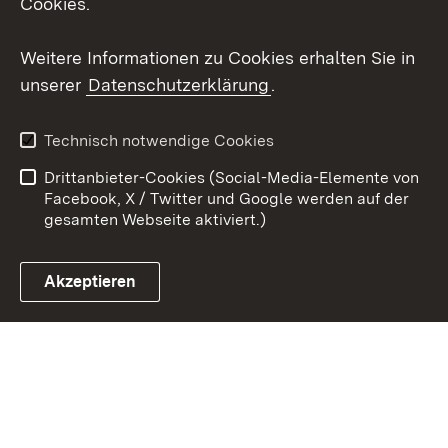
Cookies.
Youtube
Weitere Informationen zu Cookies erhalten Sie in
Zum 
unserer
Datenschutzerklärung
.
Kontakt
Datenschutz
Erklärung zur
Benutzungshinweise
Technisch notwendige Cookies
Barrierefreiheit
Drittanbieter-Cookies (Social-Media-Elemente von
Impressum
Cookies
Facebook, X / Twitter und Google werden auf der
gesamten Webseite aktiviert.)
Akzeptieren
Link zum Landesportal