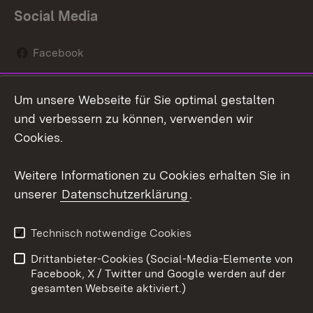
Social Media
Facebook
Instagram
Um unsere Webseite für Sie optimal gestalten
Social Wall
und verbessern zu können, verwenden wir
Cookies.
Youtube
Weitere Informationen zu Cookies erhalten Sie in
Zum 
unserer
Datenschutzerklärung
.
Kontakt
Datenschutz
Erklärung zur
Benutzungshinweise
Technisch notwendige Cookies
Barrierefreiheit
Drittanbieter-Cookies (Social-Media-Elemente von
Impressum
Cookies
Facebook, X / Twitter und Google werden auf der
gesamten Webseite aktiviert.)