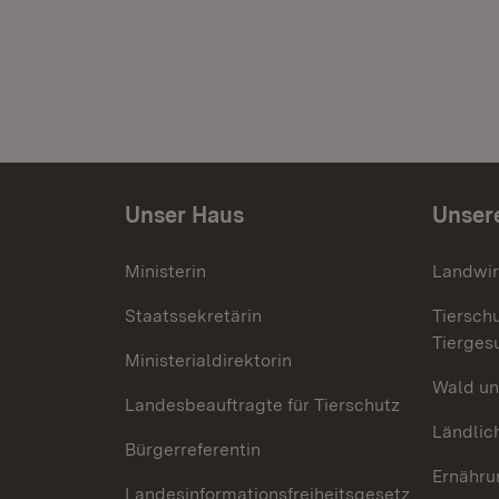
Unser Haus
Unser
Ministerin
Landwir
Staatssekretärin
Tiersch
Tierges
Ministerialdirektorin
Wald un
Landesbeauftragte für Tierschutz
Ländlic
Bürgerreferentin
Ernähru
Landesinformationsfreiheitsgesetz