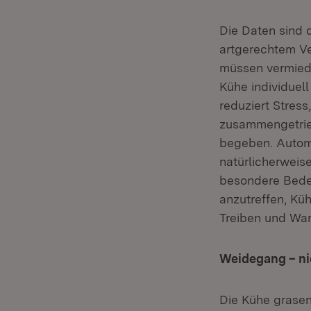
Die Daten sind 
artgerechtem Ve
müssen vermiede
Kühe individuel
reduziert Stres
zusammengetrie
begeben. Autom
natürlicherweis
besondere Bede
anzutreffen, Kü
Treiben und War
Weidegang – nic
Die Kühe grasen