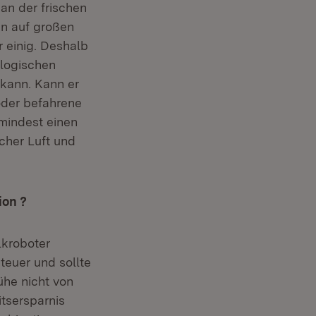
an der frischen
en auf großen
 einig. Deshalb
ologischen
 kann. Kann er
 oder befahrene
mindest einen
cher Luft und
ion ?
lkroboter
teuer und sollte
ühe nicht von
tsersparnis