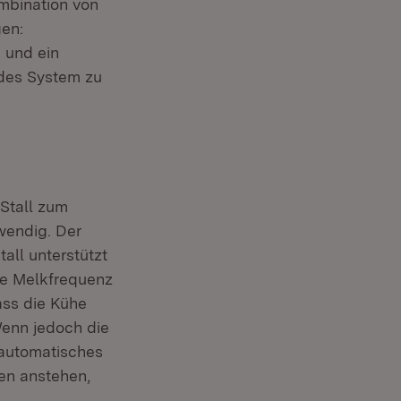
ombination von
en:
 und ein
endes System zu
 Stall zum
wendig. Der
all unterstützt
e Melkfrequenz
dass die Kühe
enn jedoch die
n automatisches
ken anstehen,