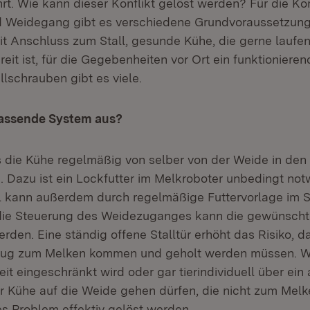
rt. Wie kann dieser Konflikt gelöst werden? Für die K
d Weidegang gibt es verschiedene Grundvoraussetzung
t Anschluss zum Stall, gesunde Kühe, die gerne laufen
reit ist, für die Gegebenheiten vor Ort ein funktionier
llschrauben gibt es viele.
passende System aus?
ss die Kühe regelmäßig von selber von der Weide in den
Dazu ist ein Lockfutter im Melkroboter unbedingt not
l kann außerdem durch regelmäßige Futtervorlage im St
die Steuerung des Weidezuganges kann die gewünscht
erden. Eine ständig offene Stalltür erhöht das Risiko, 
enug zum Melken kommen und geholt werden müssen. W
it eingeschränkt wird oder gar tierindividuell über ei
ur Kühe auf die Weide gehen dürfen, die nicht zum Mel
s Problem effektiv gelöst werden.