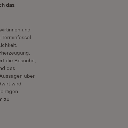
ch das
wirtinnen und
n Terminfessel
ichkeit.
lcherzeugung.
rt die Besuche,
nd des
 Aussagen über
wirt wird
ichtigen
m zu