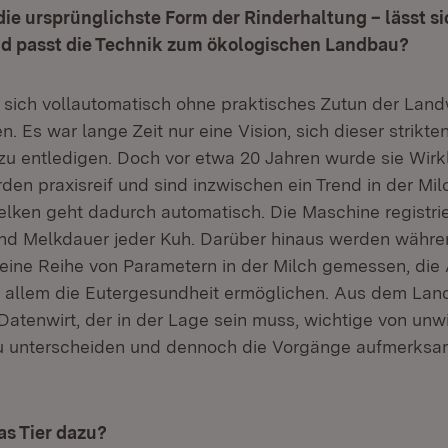
ie ursprünglichste Form der Rinderhaltung – lässt si
d passt die Technik zum ökologischen Landbau?
 sich vollautomatisch ohne praktisches Zutun der Land
. Es war lange Zeit nur eine Vision, sich dieser strikte
zu entledigen. Doch vor etwa 20 Jahren wurde sie Wirkl
den praxisreif und sind inzwischen ein Trend in der Mi
elken geht dadurch automatisch. Die Maschine registrie
nd Melkdauer jeder Kuh. Darüber hinaus werden währe
ine Reihe von Parametern in der Milch gemessen, die
or allem die Eutergesundheit ermöglichen. Aus dem Land
atenwirt, der in der Lage sein muss, wichtige von unw
zu unterscheiden und dennoch die Vorgänge aufmerksa
as Tier dazu?