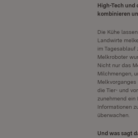
High-Tech und d
kombinieren un
Die Kühe lassen
Landwirte melken
im Tagesablauf 
Melkroboter wur
Nicht nur das M
Milchmengen, u
Melkvorganges e
die Tier- und v
zunehmend ein D
Informationen 
überwachen.
Und was sagt d