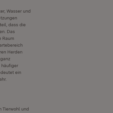
ter, Wasser und
letzungen
il, dass die
len. Das
en Raum
artebereich
ren Herden
 ganz
 häufiger
deutet ein
hr.
n Tierwohl und