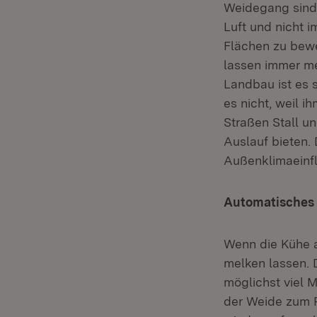
Weidegang sind 
Luft und nicht i
Flächen zu bewe
lassen immer me
Landbau ist es s
es nicht, weil i
Straßen Stall u
Auslauf bieten.
Außenklimaeinf
Automatisches 
Wenn die Kühe a
melken lassen. D
möglichst viel 
der Weide zum R