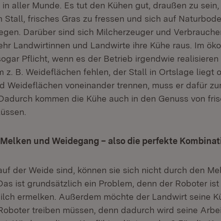
in aller Munde. Es tut den Kühen gut, draußen zu sein, 
m Stall, frisches Gras zu fressen und sich auf Naturbod
gen. Darüber sind sich Milcherzeuger und Verbraucher
hr Landwirtinnen und Landwirte ihre Kühe raus. Im ök
ogar Pflicht, wenn es der Betrieb irgendwie realisieren
hm z. B. Weideflächen fehlen, der Stall in Ortslage liegt
nd Weideflächen voneinander trennen, muss er dafür zu
 Dadurch kommen die Kühe auch in den Genuss von fris
lüssen.
Melken und Weidegang – also die perfekte Kombinat
uf der Weide sind, können sie sich nicht durch den Me
as ist grundsätzlich ein Problem, denn der Roboter ist 
Milch ermelken. Außerdem möchte der Landwirt seine K
oboter treiben müssen, denn dadurch wird seine Arbei