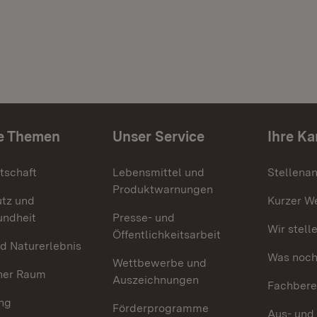
e Themen
Unser Service
Ihre Ka
tschaft
Lebensmittel und
Stellena
Produktwarnungen
utz und
Kurzer W
undheit
Presse- und
Wir stell
Öffentlichkeitsarbeit
d Naturerlebnis
Was noch 
Wettbewerbe und
her Raum
Auszeichnungen
Fachbere
ng
Förderprogramme
Aus- und