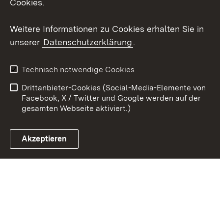
Cookies.
Youtube
Weitere Informationen zu Cookies erhalten Sie in
Zum 
unserer
Datenschutzerklärung
.
Kontakt
Datenschutz
Erklärung zur
Benutzungshinweise
Technisch notwendige Cookies
Barrierefreiheit
Drittanbieter-Cookies (Social-Media-Elemente von
Impressum
Cookies
Facebook, X / Twitter und Google werden auf der
gesamten Webseite aktiviert.)
Akzeptieren
Link zum Landesportal