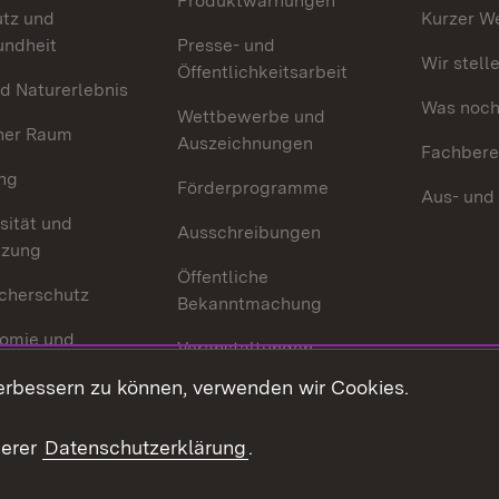
Produktwarnungen
utz und
Kurzer W
undheit
Presse- und
Wir stell
Öffentlichkeitsarbeit
d Naturerlebnis
Was noch 
Wettbewerbe und
her Raum
Auszeichnungen
Fachbere
ng
Förderprogramme
Aus- und
sität und
Ausschreibungen
tzung
Öffentliche
cherschutz
Bekanntmachung
omie und
Veranstaltungen
ion
erbessern zu können, verwenden wir Cookies.
Mediathek
Publikationen
serer
Datenschutzerklärung
.
Kontakt