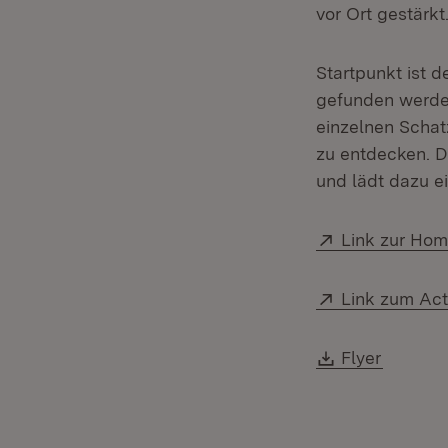
vor Ort gestärkt
Startpunkt ist 
gefunden werde
einzelnen Schatz
zu entdecken. D
und lädt dazu e
Extern:
Link zur Hom
Extern:
Link zum Ac
Download:
(Öffnet
Flyer