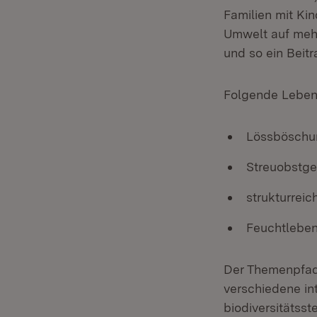
Familien mit Ki
Umwelt auf mehr
und so ein Beitr
Folgende Lebens
Lössböschu
Streuobstge
strukturreic
Feuchtlebe
Der Themenpfad 
verschiedene in
biodiversitätss