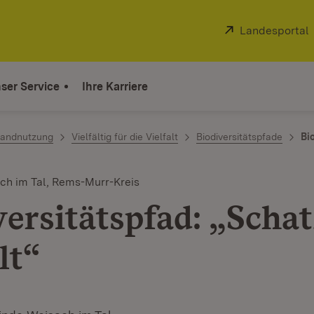
Extern:
Landesportal
ser Service
Ihre Karriere
 Landnutzung
Vielfältig für die Vielfalt
Biodiversitätspfade
Bi
h im Tal, Rems-Murr-Kreis
versitätspfad: „Schat
lt“