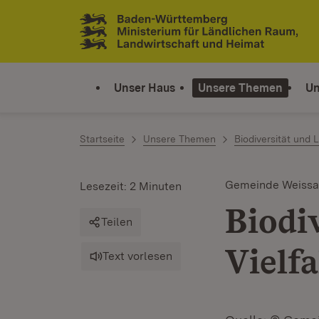
Zum Inhalt springen
Link zur Startseite
Unser Haus
Unsere Themen
Un
Startseite
Unsere Themen
Biodiversität und
Gemeinde Weissac
Lesezeit: 2 Minuten
Biodi
Teilen
Vielfa
Text vorlesen