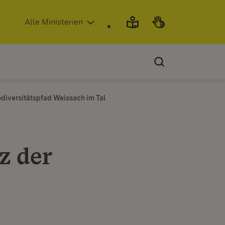
(Öffnet in neuem Fenster)
Alle Ministerien
odiversitätspfad Weissach im Tal
z der