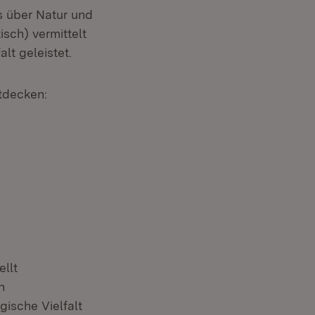
s über Natur und
sch) vermittelt
lt geleistet.
tdecken:
ellt
h
ische Vielfalt