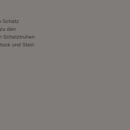
m Schatz
 zu den
en Schatztruhen
tock und Stein
er)