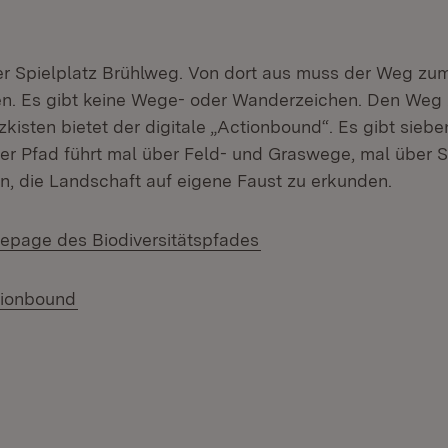
.
der Spielplatz Brühlweg. Von dort aus muss der Weg zu
n. Es gibt keine Wege- oder Wanderzeichen. Den Weg
kisten bietet der digitale „Actionbound“. Es gibt sieb
er Pfad führt mal über Feld- und Graswege, mal über S
in, die Landschaft auf eigene Faust zu erkunden.
(Öffnet in neuem Fenst
epage des Biodiversitätspfades
(Öffnet in neuem Fenster)
tionbound
 in neuem Fenster)