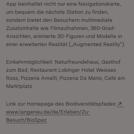
App beinhaltet nicht nur eine Navigationskarte,
um bequem die nächste Station zu finden,
sondern bietet den Besuchern multimediale
Zusatzinhalte wie Filmaufnahmen, 360-Grad-
Ansichten, animierte 3D-Figuren und Modelle in
einer erweiterten Realität („Augmented Reality“).
Einkehrmöglichkeit: Naturfreundehaus, Gasthof
zum Bad, Restaurant Lobinger Hotel Weisses
Ross, Pizzeria Amalfi, Pizzeria Da Mario, Café am
Marktplatz
Exte
Link zur Homepage des Biodiversitätspfades:
www.langenau.de/de/Erleben/Zu-
(Öffnet in neuem Fenster)
Besuch/BioSpaz