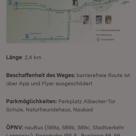
Länge
: 2,4 km
Beschaffenheit des Weges:
barrierefreie Route ist
über App und Flyer ausgeschildert
Parkmöglichkeiten:
Parkplatz Albecker-Tor
Schule, Naturfreundehaus, Naubad
ÖPNV:
nauBus (589a, 589b, 589c, Stadtverkehr
Langenau), Regiobahn IRE 5, Buslinien 58, 59,