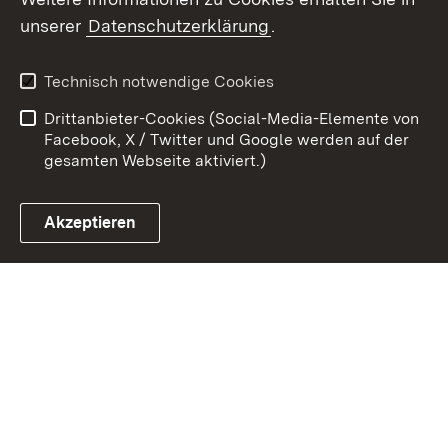
Zum 
unserer
Datenschutzerklärung
.
Kontakt
Datenschutz
Erklärung zur
Benutzungshinweise
Technisch notwendige Cookies
Barrierefreiheit
Drittanbieter-Cookies (Social-Media-Elemente von
Impressum
Cookies
Facebook, X / Twitter und Google werden auf der
gesamten Webseite aktiviert.)
Akzeptieren
Link zum Landesportal