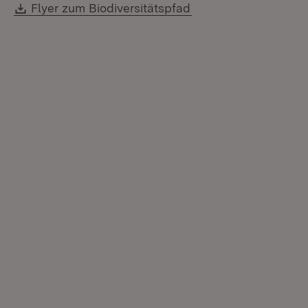
Download:
(Öffnet in neuem Fen
Flyer zum Biodiversitätspfad