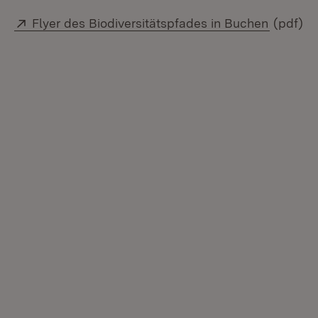
Extern:
(Öffnet 
Flyer des Biodiversitätspfades in Buchen
(pdf)