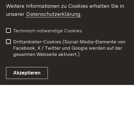
Weitere Informationen zu Cookies erhalten Sie in
Zum 
unserer
Datenschutzerklärung
.
Kontakt
Datenschutz
Erklärung zur
Benutzungshinweise
Technisch notwendige Cookies
Barrierefreiheit
Drittanbieter-Cookies (Social-Media-Elemente von
Impressum
Cookies
Facebook, X / Twitter und Google werden auf der
gesamten Webseite aktiviert.)
Akzeptieren
Link zum Landesportal