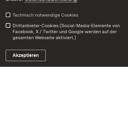
Kontakt
Datenschutz
Erklärung zur
Benutzungshinweise
Technisch notwendige Cookies
Barrierefreiheit
Drittanbieter-Cookies (Social-Media-Elemente von
Impressum
Cookies
Facebook, X / Twitter und Google werden auf der
gesamten Webseite aktiviert.)
Akzeptieren
Link zum Landesportal