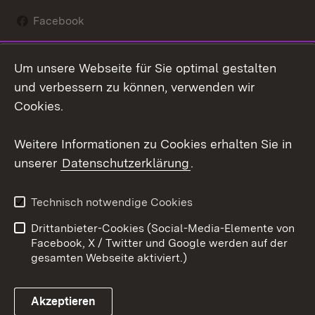
Facebook
Instagram
Um unsere Webseite für Sie optimal gestalten
Social Wall
und verbessern zu können, verwenden wir
Cookies.
Youtube
Weitere Informationen zu Cookies erhalten Sie in
Zum 
unserer
Datenschutzerklärung
.
Kontakt
Datenschutz
Erklärung zur
Benutzungshinweise
Technisch notwendige Cookies
Barrierefreiheit
Drittanbieter-Cookies (Social-Media-Elemente von
Impressum
Cookies
Facebook, X / Twitter und Google werden auf der
gesamten Webseite aktiviert.)
Akzeptieren
Link zum Landesportal