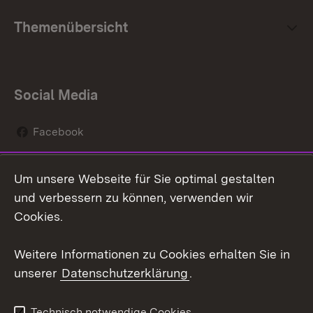
Themenübersicht
Social Media
Facebook
Instagram
Um unsere Webseite für Sie optimal gestalten
Social Wall
und verbessern zu können, verwenden wir
Cookies.
Youtube
Weitere Informationen zu Cookies erhalten Sie in
Zum 
unserer
Datenschutzerklärung
.
Kontakt
Datenschutz
Erklärung zur
Benutzungshinweise
Technisch notwendige Cookies