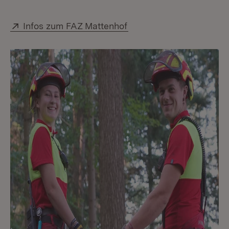
Extern:
(Öffnet in neuem Fenste
Infos zum FAZ Mattenhof