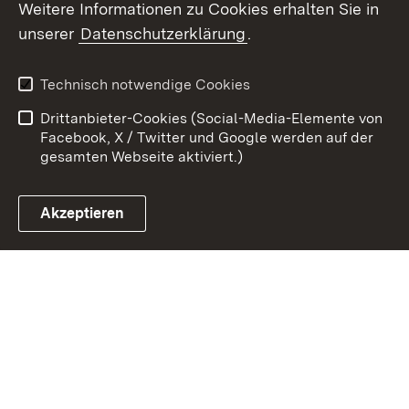
Weitere Informationen zu Cookies erhalten Sie in
Zum 
unserer
Datenschutzerklärung
.
Kontakt
Datenschutz
Erklärung zur
Benutzungshinweise
Technisch notwendige Cookies
Barrierefreiheit
Drittanbieter-Cookies (Social-Media-Elemente von
Impressum
Cookies
Facebook, X / Twitter und Google werden auf der
gesamten Webseite aktiviert.)
Akzeptieren
Link zum Landesportal