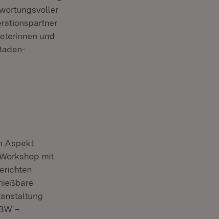
twortungsvoller
rationspartner
eterinnen und
 Baden-
n Aspekt
 Workshop mit
erichten
nießbare
ranstaltung
 BW –