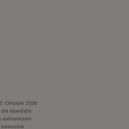
Öffnet in neuem Fenster)
 6. Oktober 2026
 die ebenfalls
ng aufmerksam
e bewusste