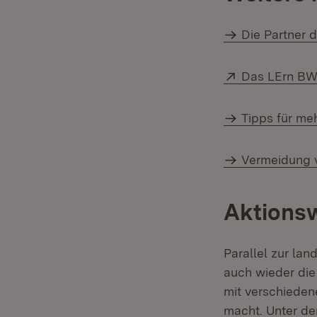
Die Partner 
Extern:
Das LErn BW
Tipps für me
Vermeidung v
Aktionsw
Parallel zur la
auch wieder die
mit verschiede
macht. Unter de