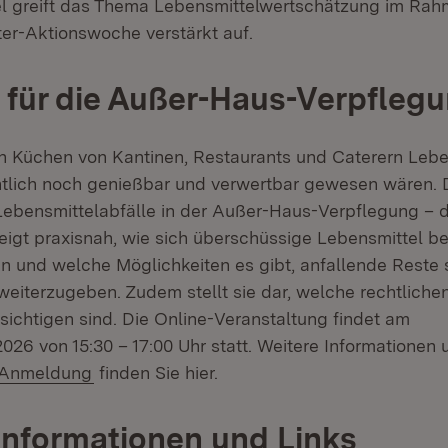
l greift das Thema Lebensmittelwertschätzung im Rah
ter-Aktionswoche verstärkt auf.
für die Außer-Haus-Verpfleg
in Küchen von Kantinen, Restaurants und Caterern Lebe
entlich noch genießbar und verwertbar gewesen wären. 
Lebensmittelabfälle in der Außer-Haus-Verpflegung – 
eigt praxisnah, wie sich überschüssige Lebensmittel ber
n und welche Möglichkeiten es gibt, anfallende Reste s
weiterzugeben. Zudem stellt sie dar, welche rechtlich
sichtigen sind. Die Online-Veranstaltung findet am
26 von 15:30 – 17:00 Uhr statt. Weitere Informationen 
(Öffnet in neuem Fenster)
r Anmeldung
finden Sie hier.
Informationen und Links