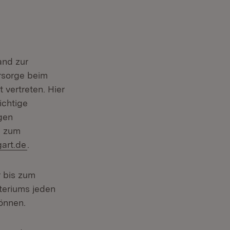
and zur
rsorge beim
 vertreten. Hier
ichtige
gen
n zum
gart.de
.
 bis zum
teriums jeden
können.