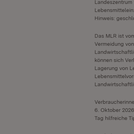
Landeszentrum 
Lebensmittelein
Hinweis: geschl
Das MLR ist vom
Vermeidung von
Landwirtschaftl
können sich Ver
Lagerung von Le
Lebensmittelvorr
Landwirtschaftl
Verbraucherinn
6. Oktober 202
Tag hilfreiche T