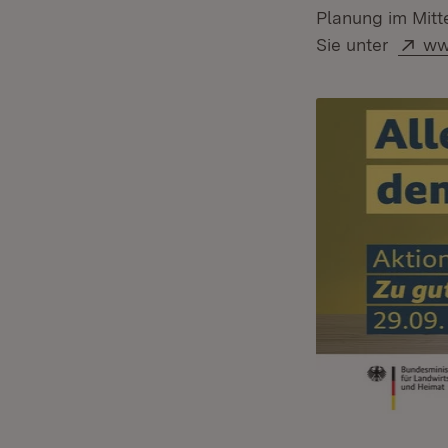
Planung im Mitt
Ext
Sie unter
ww