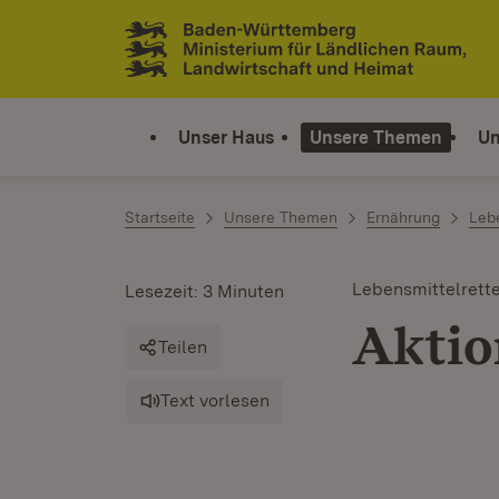
Zum Inhalt springen
Link zur Startseite
Unser Haus
Unsere Themen
Un
Startseite
Unsere Themen
Ernährung
Lebe
Lebensmittelrett
Lesezeit: 3 Minuten
Akti
Teilen
Text vorlesen