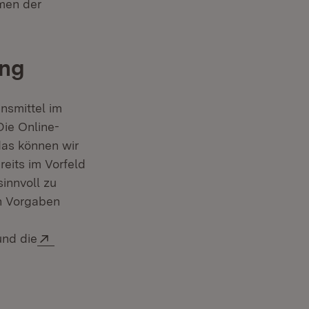
men der
ung
nsmittel im
Die Online-
das können wir
eits im Vorfeld
innvoll zu
en Vorgaben
Extern:
und die