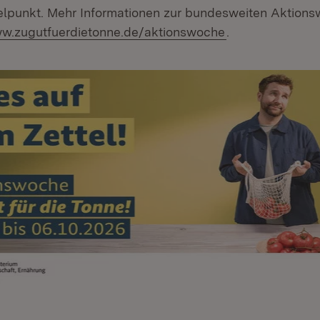
elpunkt. Mehr Informationen zur bundesweiten Aktions
ern:
(Öffnet in neue
w.zugutfuerdietonne.de/aktionswoche
.