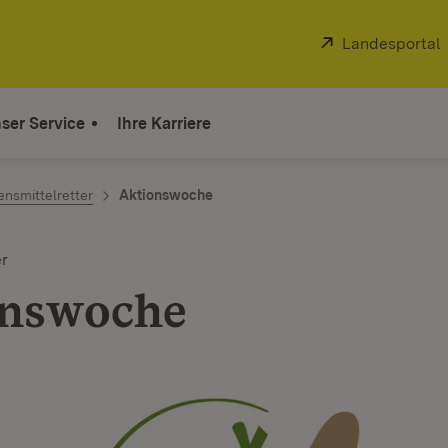
Extern:
Landesportal
ser Service
Ihre Karriere
nsmittelretter
Aktionswoche
er
onswoche