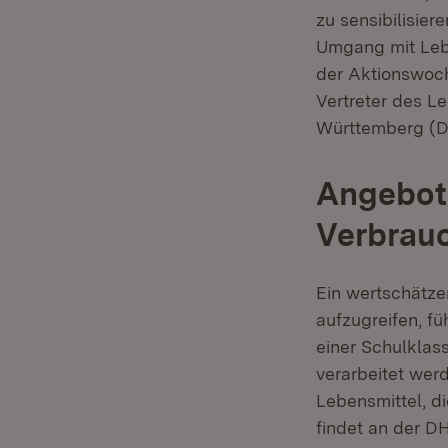
zu sensibilisier
Umgang mit Lebe
der Aktionswoc
Vertreter des L
Württemberg (D
Angebote
Verbrau
Ein wertschätze
aufzugreifen, f
einer Schulklas
verarbeitet wer
Lebensmittel, di
findet an der 