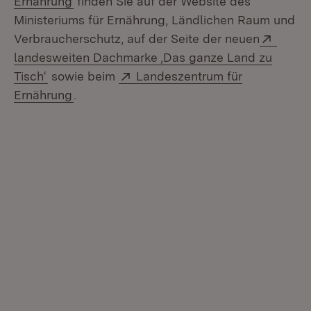
Ernährung
finden Sie auf der Website des
Ministeriums für Ernährung, Ländlichen Raum und
Extern
Verbraucherschutz, auf der Seite der neuen
landesweiten Dachmarke ,Das ganze Land zu
(Öffnet in neuem Fenster)
Extern:
Tisch‘
sowie beim
Landeszentrum für
(Öffnet in neuem Fenster)
Ernährung
.