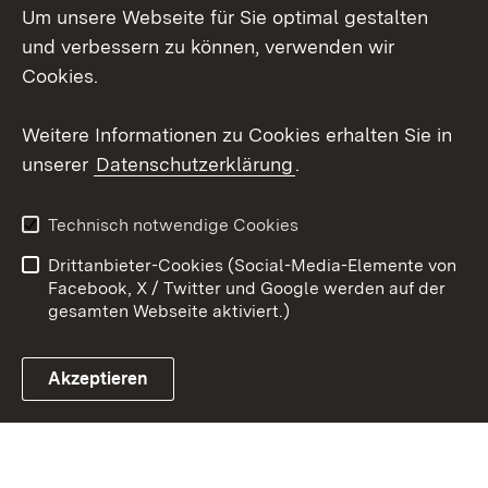
Um unsere Webseite für Sie optimal gestalten
Social Wall
und verbessern zu können, verwenden wir
Cookies.
Youtube
Weitere Informationen zu Cookies erhalten Sie in
Zum 
unserer
Datenschutzerklärung
.
Kontakt
Datenschutz
Erklärung zur
Benutzungshinweise
Technisch notwendige Cookies
Barrierefreiheit
Drittanbieter-Cookies (Social-Media-Elemente von
Impressum
Cookies
Facebook, X / Twitter und Google werden auf der
gesamten Webseite aktiviert.)
Akzeptieren
Link zum Landesportal