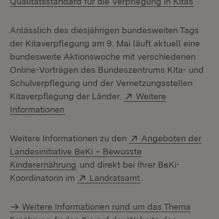
Qualitätsstandard für die Verpflegung in Kitas
Anlässlich des diesjährigen bundesweiten Tags
der Kitaverpflegung am 9. Mai läuft aktuell eine
bundesweite Aktionswoche mit verschiedenen
Online-Vorträgen des Bundeszentrums Kita- und
Schulverpflegung und der Vernetzungsstellen
Extern:
Kitaverpflegung der Länder.
Weitere
(Öffnet in neuem Fenster)
Informationen
Extern:
Weitere Informationen zu den
Angeboten der
Landesinitiative BeKi – Bewusste
(Öffnet in neuem Fenster)
Kinderernährung
und direkt bei Ihrer BeKi-
Extern:
(Öffnet in neuem Fe
Koordinatorin im
Landratsamt
.
Weitere Informationen rund um das Thema