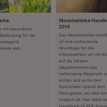
arke.
Mountainbike-Handb
2014
e mit besonderer
Das Mountainbike-Hand
Bedeutung für die
ist eine umfassende
berwiegend
Grundlage für alle
biete sein.
Interessierten, um mit Bl
auf die lokalen
Gegebenheiten das
vorhandene Wegenetz z
prüfen und es für den
Radverkehr überall dort
freizugeben, wo dies ko
möglich ist. Hier steht d
Handbuch im PDF-Form