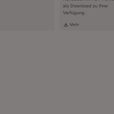
als Download zu Ihrer
Verfügung.
Download:
Mehr
(Öffnet in neuem F