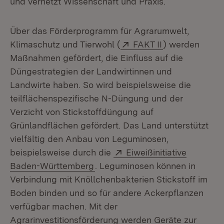
und vernetzt Wissenschaft und Praxis.
Über das Förderprogramm für Agrarumwelt,
Extern:
(Öffnet in neu
Klimaschutz und Tierwohl (
FAKT II
) werden
Maßnahmen gefördert, die Einfluss auf die
Düngestrategien der Landwirtinnen und
Landwirte haben. So wird beispielsweise die
teilflächenspezifische N-Düngung und der
Verzicht von Stickstoffdüngung auf
Grünlandflächen gefördert. Das Land unterstützt
vielfältig den Anbau von Leguminosen,
Extern:
beispielsweise durch die
Eiweißinitiative
(Öffnet in neuem Fenster)
Baden-Württemberg
. Leguminosen können in
Verbindung mit Knöllchenbakterien Stickstoff im
Boden binden und so für andere Ackerpflanzen
verfügbar machen. Mit der
Agrarinvestitionsförderung werden Geräte zur