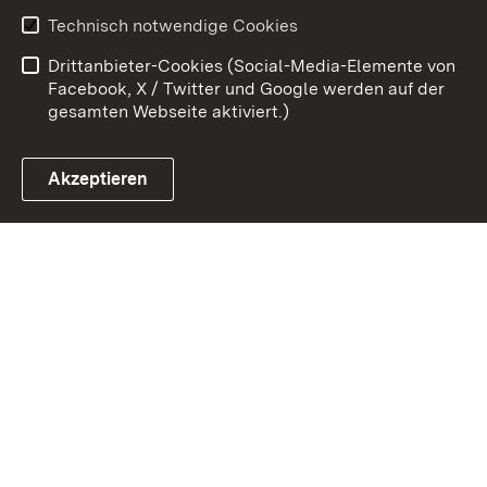
Erklärung zur
Benutzungshinweise
Technisch notwendige Cookies
Barrierefreiheit
Drittanbieter-Cookies (Social-Media-Elemente von
Impressum
Cookies
Facebook, X / Twitter und Google werden auf der
gesamten Webseite aktiviert.)
Akzeptieren
Link zum Landesportal