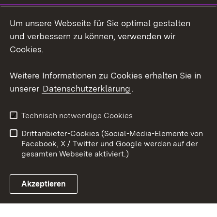
Instagram
Um unsere Webseite für Sie optimal gestalten
Social Wall
und verbessern zu können, verwenden wir
Cookies.
Youtube
Weitere Informationen zu Cookies erhalten Sie in
Zum 
unserer
Datenschutzerklärung
.
Kontakt
Datenschutz
Erklärung zur
Benutzungshinweise
Technisch notwendige Cookies
Barrierefreiheit
Drittanbieter-Cookies (Social-Media-Elemente von
Impressum
Cookies
Facebook, X / Twitter und Google werden auf der
gesamten Webseite aktiviert.)
Akzeptieren
Link zum Landesportal