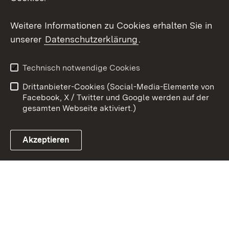
Youtube
Weitere Informationen zu Cookies erhalten Sie in
Zum 
unserer
Datenschutzerklärung
.
Kontakt
Datenschutz
Erklärung zur
Benutzungshinweise
Technisch notwendige Cookies
Barrierefreiheit
Drittanbieter-Cookies (Social-Media-Elemente von
Impressum
Cookies
Facebook, X / Twitter und Google werden auf der
gesamten Webseite aktiviert.)
Akzeptieren
Link zum Landesportal