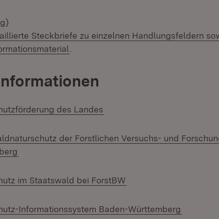
g)
aillierte Steckbriefe zu einzelnen Handlungsfeldern s
formationsmaterial
.
Informationen
(Öffnet in neuem Fenster)
hutzförderung des Landes
ldnaturschutz der Forstlichen Versuchs- und Forschun
(Öffnet in neuem Fenster)
berg
(Öffnet in neuem Fenst
utz im Staatswald bei ForstBW
(Öffnet i
hutz-Informationssystem Baden-Württemberg