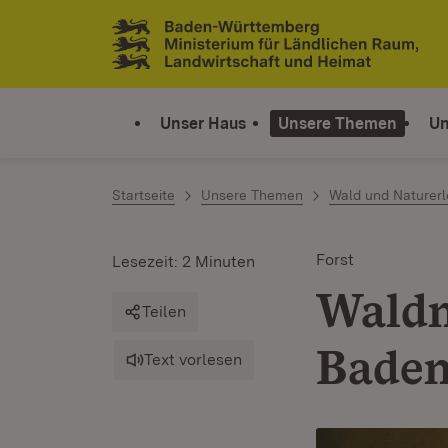
Zum Inhalt springen
Link zur Startseite
Unser Haus
Unsere Themen
Un
Startseite
Unsere Themen
Wald und Naturerl
Forst
Lesezeit: 2 Minuten
Waldn
Teilen
Bade
Text vorlesen