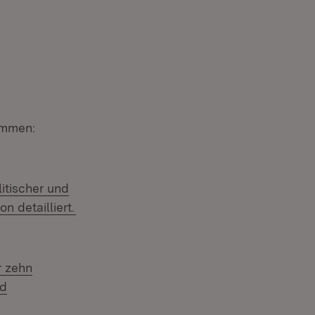
ammen:
litischer und
 detailliert.
r zehn
nd