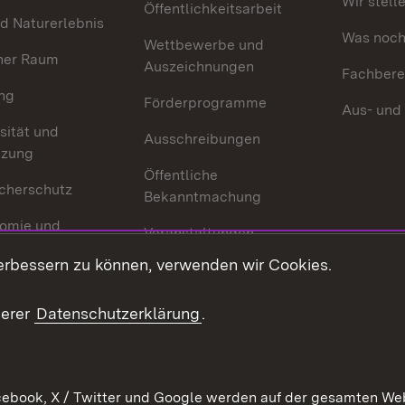
Wir stell
Öffentlichkeitsarbeit
d Naturerlebnis
Was noch 
Wettbewerbe und
her Raum
Auszeichnungen
Fachbere
ng
Förderprogramme
Aus- und
sität und
Ausschreibungen
tzung
Öffentliche
cherschutz
Bekanntmachung
omie und
Veranstaltungen
ion
erbessern zu können, verwenden wir Cookies.
Mediathek
Publikationen
serer
Datenschutzerklärung
.
Kontakt
ebook, X / Twitter und Google werden auf der gesamten Webs