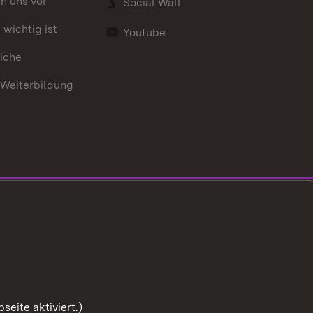
en uns vor
Social Wall
wichtig ist
Youtube
iche
 Weiterbildung
eite aktiviert.)
Zum Sei