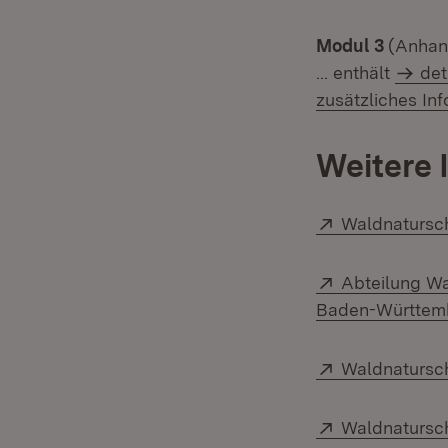
Modul 3
(Anhan
... enthält
det
zusätzliches In
Weitere 
Extern:
Waldnatursc
Extern:
Abteilung Wa
Baden-Württem
Extern:
Waldnatursch
Extern:
Waldnatursc