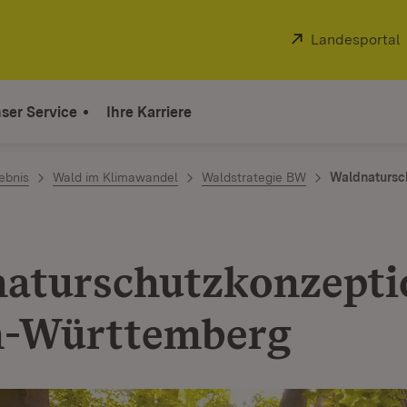
Extern:
Landesportal
ser Service
Ihre Karriere
ebnis
Wald im Klimawandel
Waldstrategie BW
Waldnatursc
aturschutzkonzepti
n-Württemberg