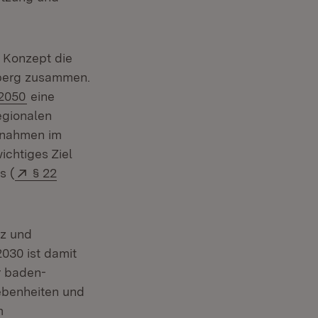
s Konzept die
mberg zusammen.
2050
eine
egionalen
ßnahmen im
ichtiges Ziel
Extern:
s (
§ 22
nz und
030 ist damit
er baden-
ebenheiten und
m