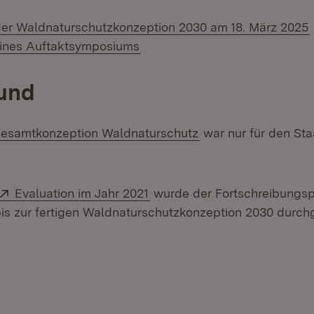
der Waldnaturschutzkonzeption 2030 am 18. März 2025
ines Auftaktsymposiums
rund
xtern:
(Öffnet in neuem Fe
esamtkonzeption Waldnaturschutz
war nur für den St
Extern:
(Öffnet in neuem Fenster)
Evaluation im Jahr 2021
wurde der Fortschreibungs
s zur fertigen Waldnaturschutzkonzeption 2030 durchg