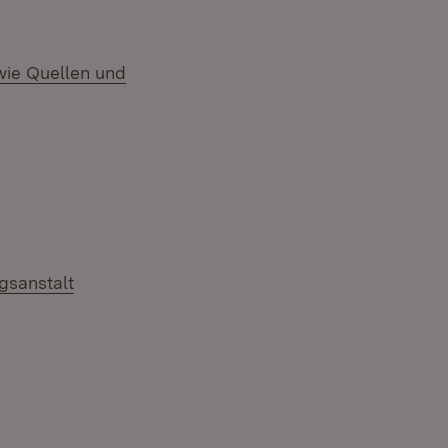
owie Quellen und
gsanstalt
er)
n neuem Fenster)