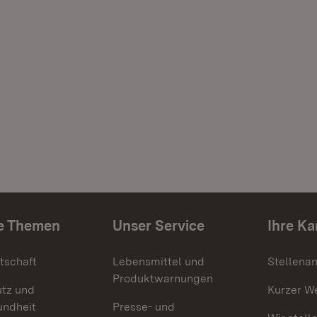
e Themen
Unser Service
Ihre Ka
tschaft
Lebensmittel und
Stellena
Produktwarnungen
utz und
Kurzer W
undheit
Presse- und