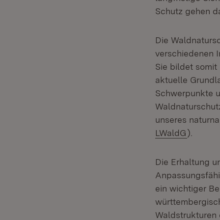
Schutz gehen d
Die Waldnatursc
verschiedenen 
Sie bildet somi
aktuelle Grundl
Schwerpunkte u
Waldnaturschutz.
unseres naturna
(Öffnet 
LWaldG
).
Die Erhaltung un
Anpassungsfähig
ein wichtiger Be
württembergisc
Waldstrukturen e