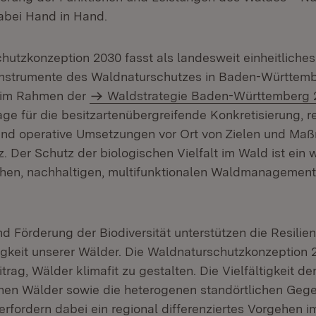
abei Hand in Hand.
hutzkonzeption 2030 fasst als landesweit einheitliche
Instrumente des Waldnaturschutzes in Baden-Württe
t im Rahmen der
Waldstrategie Baden-Württemberg 
age für die besitzartenübergreifende Konkretisierung, r
nd operative Umsetzungen vor Ort von Zielen und Ma
 Der Schutz der biologischen Vielfalt im Wald ist ein w
hen, nachhaltigen, multifunktionalen Waldmanagement
in neuem Fenster)
d Förderung der Biodiversität unterstützen die Resilie
keit unserer Wälder. Die Waldnaturschutzkonzeption 2
itrag, Wälder klimafit zu gestalten. Die Vielfältigkeit d
hen Wälder sowie die heterogenen standörtlichen Geg
rfordern dabei ein regional differenziertes Vorgehen i