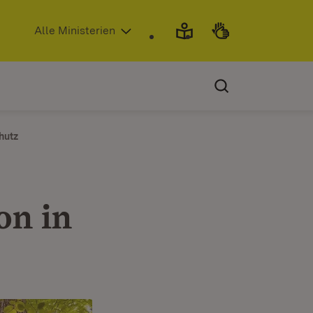
(Öffnet in neuem Fenster)
Alle Ministerien
hutz
on in