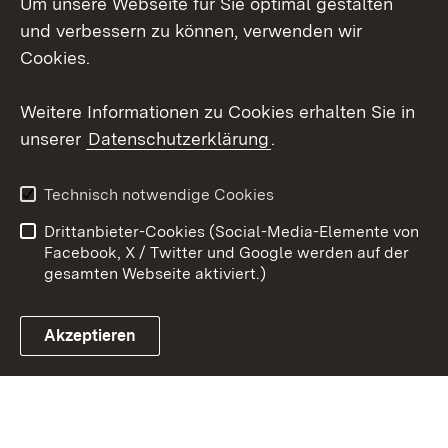
Um unsere Webseite für Sie optimal gestalten
Social Wall
und verbessern zu können, verwenden wir
Cookies.
Youtube
Weitere Informationen zu Cookies erhalten Sie in
Zum 
unserer
Datenschutzerklärung
.
Kontakt
Datenschutz
Erklärung zur
Benutzungshinweise
Technisch notwendige Cookies
Barrierefreiheit
Drittanbieter-Cookies (Social-Media-Elemente von
Impressum
Cookies
Facebook, X / Twitter und Google werden auf der
gesamten Webseite aktiviert.)
Akzeptieren
Link zum Landesportal