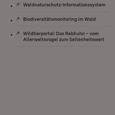
Extern:
Waldnaturschutz-Informationssystem
(Öff
Extern:
Biodiversitätsmonitoring im Wald
(Öffnet 
Extern:
Wildtierportal: Das Rebhuhn – vom
Allerweltsvogel zum Seltenheitswert
(Öff