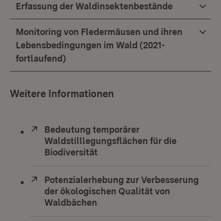
Erfassung der Waldinsektenbestände
Monitoring von Fledermäusen und ihren
Lebensbedingungen im Wald (2021-
fortlaufend)
Weitere Informationen
Extern:
Bedeutung temporärer
Waldstilllegungsflächen für die
Biodiversität
(Öffnet in neuem Fenster)
Extern:
Potenzialerhebung zur Verbesserung
der ökologischen Qualität von
Waldbächen
(Öffnet in neuem Fenster)