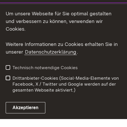
Instagram
Um unsere Webseite für Sie optimal gestalten
Social Wall
und verbessern zu können, verwenden wir
Cookies.
Youtube
Weitere Informationen zu Cookies erhalten Sie in
Zum 
unserer
Datenschutzerklärung
.
Kontakt
Datenschutz
Erklärung zur
Benutzungshinweise
Technisch notwendige Cookies
Barrierefreiheit
Drittanbieter-Cookies (Social-Media-Elemente von
Impressum
Cookies
Facebook, X / Twitter und Google werden auf der
gesamten Webseite aktiviert.)
Akzeptieren
Link zum Landesportal