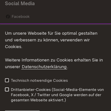
Social Media
Facebook
Instagram
Um unsere Webseite für Sie optimal gestalten
Social Wall
und verbessern zu können, verwenden wir
Cookies.
Youtube
Weitere Informationen zu Cookies erhalten Sie in
Zum 
unserer
Datenschutzerklärung
.
Kontakt
Datenschutz
Erklärung zur
Benutzungshinweise
Technisch notwendige Cookies
Barrierefreiheit
Drittanbieter-Cookies (Social-Media-Elemente von
Impressum
Cookies
Facebook, X / Twitter und Google werden auf der
gesamten Webseite aktiviert.)