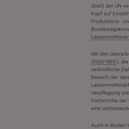
Goal) der UN ve
Kopf auf Einzel
Produktions- un
Bundesregierung
Lebensmittelve
Mit den überarbe
(Öffn
2025/1892
), di
verbindliche Zie
Bereich der Ver
Lebensmittelabf
Verpflegung und
Fortschritte de
eine umfassend
Auch in Baden-W