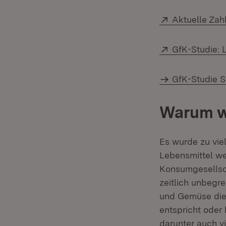
Extern:
Aktuelle Zah
Extern:
GfK-Studie: 
GfK-Studie 
Warum we
Es wurde zu vie
Lebensmittel we
Konsumgesellsch
zeitlich unbegre
und Gemüse die 
entspricht oder 
darunter auch vi