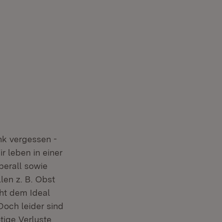
ffnet in neuem Fenster)
euem Fenster)
nk vergessen -
 leben in einer
berall sowie
len z. B. Obst
ht dem Ideal
Doch leider sind
tige Verluste