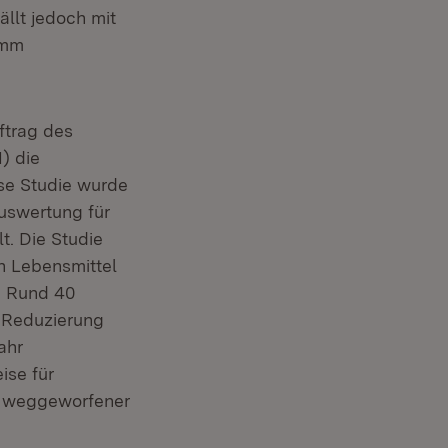
llt jedoch mit
amm
ftrag des
) die
ese Studie wurde
uswertung für
. Die Studie
n Lebensmittel
. Rund 40
e Reduzierung
ahr
ise für
rt weggeworfener