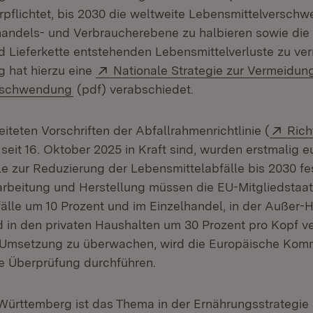
rpflichtet, bis 2030 die weltweite Lebensmittelversch
handels- und Verbraucherebene zu halbieren sowie die
d Lieferkette entstehenden Lebensmittelverluste zu verr
Extern:
 hat hierzu eine
Nationale Strategie zur Vermeidun
(Öffnet in neuem Fenster)
rschwendung
(pdf) verabschiedet.
Exte
iteten Vorschriften der Abfallrahmenrichtlinie (
Rich
et in neuem Fenster)
e seit 16. Oktober 2025 in Kraft sind, wurden erstmalig 
le zur Reduzierung der Lebensmittelabfälle bis 2030 fe
arbeitung und Herstellung müssen die EU-Mitgliedstaat
älle um 10 Prozent und im Einzelhandel, in der Außer-
 in den privaten Haushalten um 30 Prozent pro Kopf ve
r Umsetzung zu überwachen, wird die Europäische Komm
e Überprüfung durchführen.
ürttemberg ist das Thema in der Ernährungsstrategie