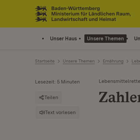
Zum Inhalt springen
Link zur Startseite
Unser Haus
Unsere Themen
Un
Startseite
Unsere Themen
Ernährung
Lebe
Lebensmittelrett
Lesezeit: 5 Minuten
Zahle
Teilen
Text vorlesen