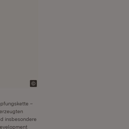
öpfungskette –
 erzeugten
nd insbesondere
 Development