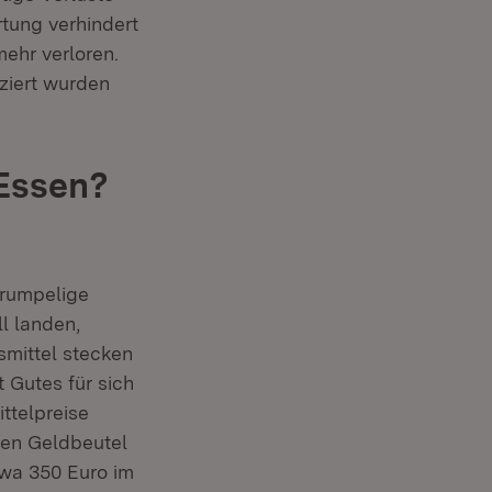
tung verhindert
ehr verloren.
ziert wurden
Essen?
hrumpelige
l landen,
smittel stecken
 Gutes für sich
ttelpreise
nen Geldbeutel
twa 350 Euro im