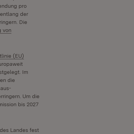
wendung pro
 entlang der
ingern. Die
g von
rn:
tlinie (EU)
europaweit
stgelegt. Im
en die
Haus-
rringern. Um die
ission bis 2027
 des Landes fest