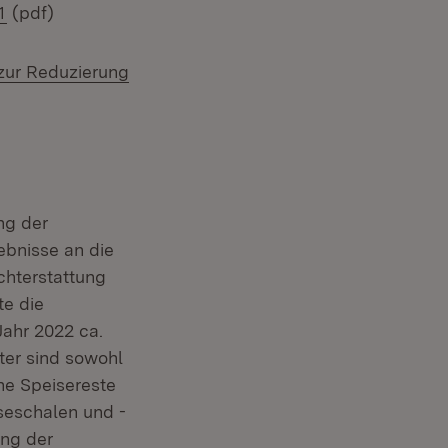
1
(pdf)
 zur Reduzierung
ng der
bnisse an die
chterstattung
te die
Jahr 2022 ca.
ter sind sowohl
ne Speisereste
seschalen und -
ang der