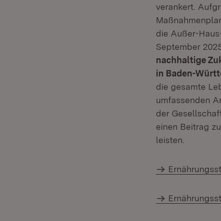
verankert. Aufg
Maßnahmenplan 
die Außer-Haus-
September 2025
nachhaltige Zu
in Baden-Würt
die gesamte Leb
umfassenden Ans
der Gesellschaft
einen Beitrag z
leisten.
Ernährungss
Ernährungss