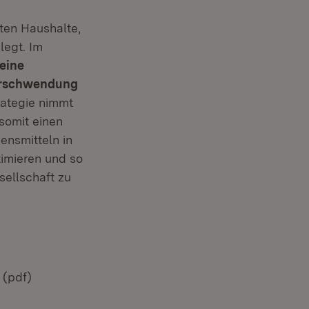
en Haushalte,
legt. Im
 eine
verschwendung
rategie nimmt
somit einen
ensmitteln in
timieren und so
sellschaft zu
(pdf)