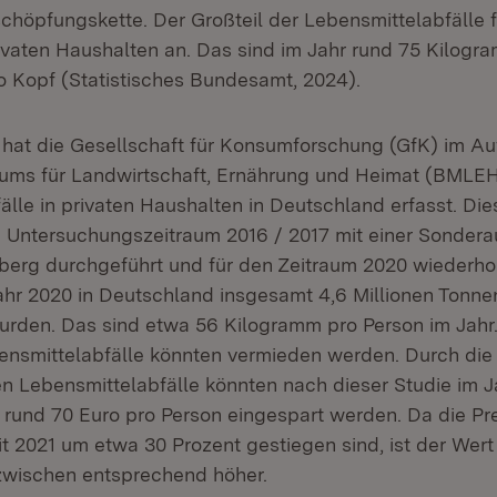
höpfungskette. Der Großteil der Lebensmittelabfälle fä
rivaten Haushalten an. Das sind im Jahr rund 75 Kilogr
o Kopf (Statistisches Bundesamt, 2024).
 hat die Gesellschaft für Konsumforschung (GfK) im Au
ums für Landwirtschaft, Ernährung und Heimat (BMLEH
älle in privaten Haushalten in Deutschland erfasst. Di
n Untersuchungszeitraum 2016 / 2017 mit einer Sondera
rg durchgeführt und für den Zeitraum 2020 wiederholt
Jahr 2020 in Deutschland insgesamt 4,6 Millionen Tonne
rden. Das sind etwa 56 Kilogramm pro Person im Jahr
ensmittelabfälle könnten vermieden werden. Durch di
n Lebensmittelabfälle könnten nach dieser Studie im J
 rund 70 Euro pro Person eingespart werden. Da die Pre
it 2021 um etwa 30 Prozent gestiegen sind, ist der We
zwischen entsprechend höher.