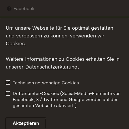
Facebook
Instagram
Um unsere Webseite für Sie optimal gestalten
Social Wall
und verbessern zu können, verwenden wir
Cookies.
Youtube
Weitere Informationen zu Cookies erhalten Sie in
Zum 
unserer
Datenschutzerklärung
.
Kontakt
Datenschutz
Erklärung zur
Benutzungshinweise
Technisch notwendige Cookies
Barrierefreiheit
Drittanbieter-Cookies (Social-Media-Elemente von
Impressum
Cookies
Facebook, X / Twitter und Google werden auf der
gesamten Webseite aktiviert.)
Akzeptieren
Link zum Landesportal