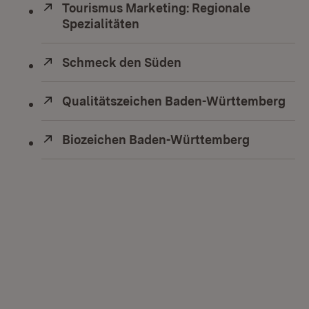
Extern:
Tourismus Marketing: Regionale
Spezialitäten
(Öffnet in neuem Fenster)
Extern:
Schmeck den Süden
(Öffnet in neuem Fens
Extern:
Qualitätszeichen Baden-Württemberg
(Öf
Extern:
Biozeichen Baden-Württemberg
(Öffnet i