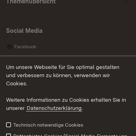
Themenübersicht
Social Media
Facebook
Instagram
Um unsere Webseite für Sie optimal gestalten
Social Wall
und verbessern zu können, verwenden wir
Cookies.
Youtube
Weitere Informationen zu Cookies erhalten Sie in
Zum 
unserer
Datenschutzerklärung
.
Kontakt
Datenschutz
Erklärung zur
Benutzungshinweise
Technisch notwendige Cookies
Barrierefreiheit