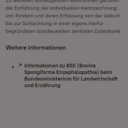
Zu weiteren vorbeugenden Maßnahmen gehören
die Einführung der individuellen Kennzeichnung
von Rindern und deren Erfassung von der Geburt
bis zur Schlachtung in einer eigens hierfür
begründeten bundesweiten zentralen Datenbank.
Weitere Informationen
Extern:
Informationen zu BSE (Bovine
Spongiforme Enzephalopathie) beim
Bundesministerium für Landwirtschaft
und Ernährung
(Öffnet in neuem Fenster)