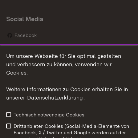
Social Media
Facebook
Instagram
Um unsere Webseite für Sie optimal gestalten
Social Wall
und verbessern zu können, verwenden wir
Cookies.
Youtube
Weitere Informationen zu Cookies erhalten Sie in
Zum 
unserer
Datenschutzerklärung
.
Kontakt
Datenschutz
Erklärung zur
Benutzungshinweise
Technisch notwendige Cookies
Barrierefreiheit
Drittanbieter-Cookies (Social-Media-Elemente von
Impressum
Cookies
Facebook, X / Twitter und Google werden auf der