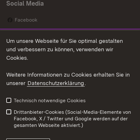
Social Media
Facebook
Instagram
Um unsere Webseite für Sie optimal gestalten
Social Wall
und verbessern zu können, verwenden wir
Cookies.
Youtube
Weitere Informationen zu Cookies erhalten Sie in
Zum 
unserer
Datenschutzerklärung
.
Kontakt
Datenschutz
Erklärung zur
Benutzungshinweise
Technisch notwendige Cookies
Barrierefreiheit
Drittanbieter-Cookies (Social-Media-Elemente von
Impressum
Cookies
Facebook, X / Twitter und Google werden auf der
gesamten Webseite aktiviert.)