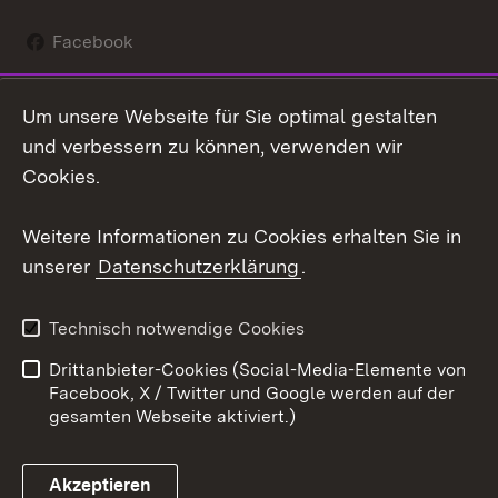
Facebook
Instagram
Um unsere Webseite für Sie optimal gestalten
Social Wall
und verbessern zu können, verwenden wir
Cookies.
Youtube
Weitere Informationen zu Cookies erhalten Sie in
Zum 
unserer
Datenschutzerklärung
.
Kontakt
Datenschutz
Erklärung zur
Benutzungshinweise
Technisch notwendige Cookies
Barrierefreiheit
Drittanbieter-Cookies (Social-Media-Elemente von
Impressum
Cookies
Facebook, X / Twitter und Google werden auf der
gesamten Webseite aktiviert.)
Akzeptieren