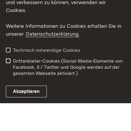
und verbessern zu können, verwenden wir
Cookies.
Youtube
Weitere Informationen zu Cookies erhalten Sie in
Zum 
unserer
Datenschutzerklärung
.
Kontakt
Datenschutz
Erklärung zur
Benutzungshinweise
Technisch notwendige Cookies
Barrierefreiheit
Drittanbieter-Cookies (Social-Media-Elemente von
Impressum
Cookies
Facebook, X / Twitter und Google werden auf der
gesamten Webseite aktiviert.)
Akzeptieren
Link zum Landesportal