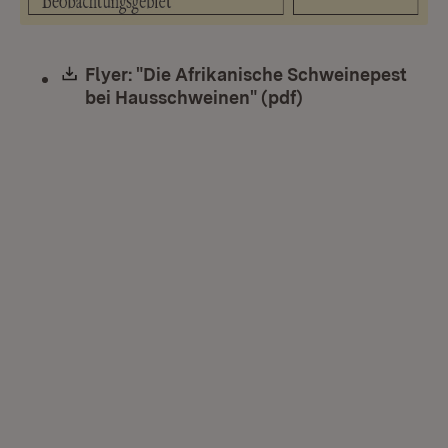
Download:
Flyer: "Die Afrikanische Schweinepest
bei Hausschweinen" (pdf)
(Öffnet in neuem