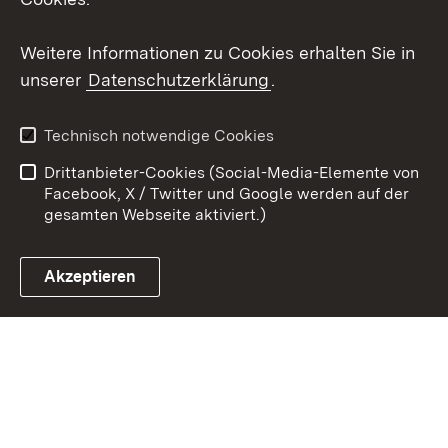
Youtube
Weitere Informationen zu Cookies erhalten Sie in
Zum 
unserer
Datenschutzerklärung
.
Kontakt
Datenschutz
Erklärung zur
Benutzungshinweise
Technisch notwendige Cookies
Barrierefreiheit
Drittanbieter-Cookies (Social-Media-Elemente von
Impressum
Cookies
Facebook, X / Twitter und Google werden auf der
gesamten Webseite aktiviert.)
Akzeptieren
Link zum Landesportal