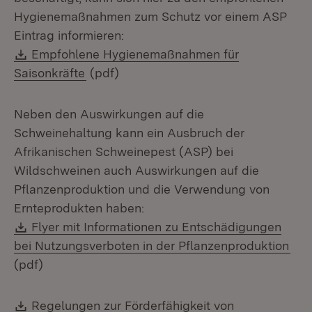
Hygienemaßnahmen zum Schutz vor einem ASP
Eintrag informieren:
Download:
Empfohlene Hygienemaßnahmen für
(Öffnet in neuem Fenster)
Saisonkräfte
(pdf)
Neben den Auswirkungen auf die
Schweinehaltung kann ein Ausbruch der
Afrikanischen Schweinepest (ASP) bei
Wildschweinen auch Auswirkungen auf die
Pflanzenproduktion und die Verwendung von
Ernteprodukten haben:
Download:
Flyer mit Informationen zu Entschädigungen
(Öf
bei Nutzungsverboten in der Pflanzenproduktion
(pdf)
Download:
Regelungen zur Förderfähigkeit von