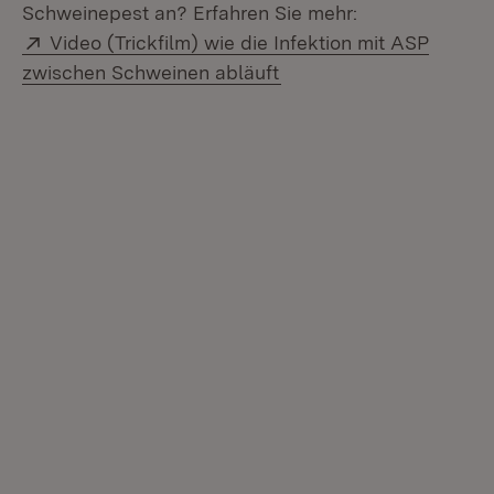
Schweinepest an? Erfahren Sie mehr:
Extern:
Video (Trickfilm) wie die Infektion mit ASP
(Öffnet in neuem Fenste
zwischen Schweinen abläuft