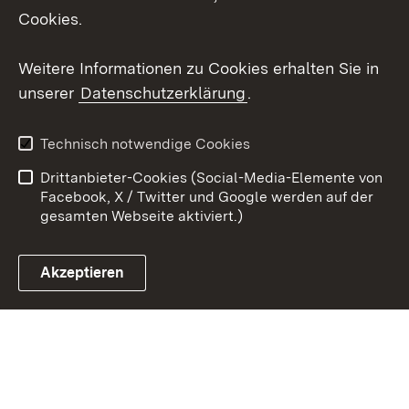
Cookies.
Youtube
Weitere Informationen zu Cookies erhalten Sie in
Zum 
unserer
Datenschutzerklärung
.
Kontakt
Datenschutz
Erklärung zur
Benutzungshinweise
Technisch notwendige Cookies
Barrierefreiheit
Drittanbieter-Cookies (Social-Media-Elemente von
Impressum
Cookies
Facebook, X / Twitter und Google werden auf der
gesamten Webseite aktiviert.)
Akzeptieren
Link zum Landesportal