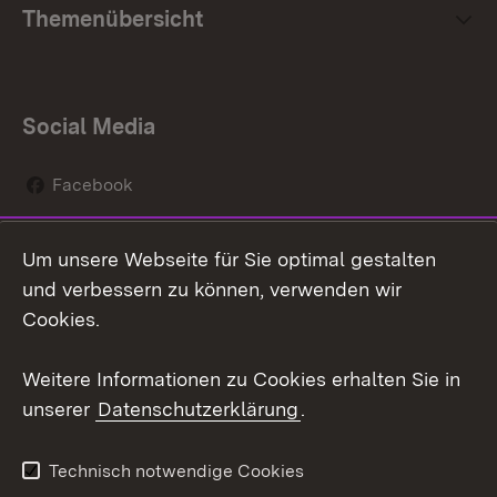
Themenübersicht
Social Media
Facebook
Instagram
Um unsere Webseite für Sie optimal gestalten
Social Wall
und verbessern zu können, verwenden wir
Cookies.
Youtube
Weitere Informationen zu Cookies erhalten Sie in
Zum 
unserer
Datenschutzerklärung
.
Kontakt
Datenschutz
Erklärung zur
Benutzungshinweise
Technisch notwendige Cookies
Barrierefreiheit