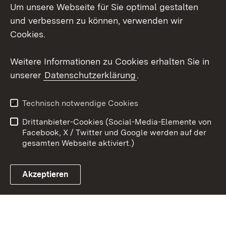
Um unsere Webseite für Sie optimal gestalten
Social Wall
und verbessern zu können, verwenden wir
Cookies.
Youtube
Weitere Informationen zu Cookies erhalten Sie in
Zum 
unserer
Datenschutzerklärung
.
Kontakt
Datenschutz
Erklärung zur
Benutzungshinweise
Technisch notwendige Cookies
Barrierefreiheit
Drittanbieter-Cookies (Social-Media-Elemente von
Impressum
Cookies
Facebook, X / Twitter und Google werden auf der
gesamten Webseite aktiviert.)
Akzeptieren
Link zum Landesportal