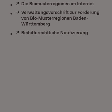
Extern:
Die Biomusterregionen im Internet
(Öffnet 
Verwaltungsvorschrift zur Förderung
von Bio-Musterregionen Baden-
Württemberg
Extern:
Beihilferechtliche Notifizierung
(Öffnet in 