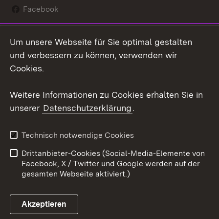
Facebook
Instagram
Um unsere Webseite für Sie optimal gestalten
Social Wall
und verbessern zu können, verwenden wir
Cookies.
Youtube
Weitere Informationen zu Cookies erhalten Sie in
Zum 
unserer
Datenschutzerklärung
.
Kontakt
Datenschutz
Erklärung zur
Benutzungshinweise
Technisch notwendige Cookies
Barrierefreiheit
Drittanbieter-Cookies (Social-Media-Elemente von
Impressum
Cookies
Facebook, X / Twitter und Google werden auf der
gesamten Webseite aktiviert.)
Akzeptieren
Link zum Landesportal