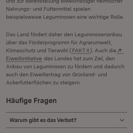
und zur Bereitstellung eiweißhaltiger heimischer
Nahrungs- und Futtermittel spielen
beispielsweise Leguminosen eine wichtige Rolle.
Das Land fördert daher den Leguminosenanbau
über das Förderprogramm für Agrarumwelt,
Ext
Klimaschutz und Tierwohl (
FAKT II
). Auch die
(Öffnet in neuem Fenster)
Eiweißinitiative
des Landes hat zum Ziel, den
Anbau von Leguminosen zu fördern und dadurch
auch den Eiweißertrag von Grünland- und
Ackerfutterflächen zu steigern.
Häufige Fragen
Warum gibt es das Verbot?