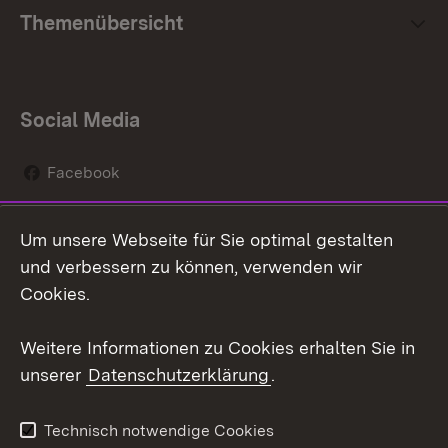
Themenübersicht
Social Media
Facebook
Instagram
Um unsere Webseite für Sie optimal gestalten
Social Wall
und verbessern zu können, verwenden wir
Cookies.
Youtube
Weitere Informationen zu Cookies erhalten Sie in
Zum 
unserer
Datenschutzerklärung
.
Kontakt
Datenschutz
Erklärung zur
Benutzungshinweise
Technisch notwendige Cookies
Barrierefreiheit