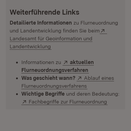
Weiterführende Links
Detailierte Informationen
zu Flurneuordnung
Extern:
und Landentwicklung finden Sie beim
Landesamt für Geoinformation und
(Öffnet in neuem Fenster)
Landentwicklung
Extern:
Informationen zu
aktuellen
(Öffnet in neuem
Flurneuordnungsverfahren
Extern:
Was geschieht wann?
Ablauf eines
(Öffnet in neuem 
Flurneuordnungsverfahrens
Wichtige Begriffe
und deren Bedeutung:
Extern:
(Öffnet i
Fachbegriffe zur Flurneuordnung