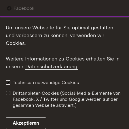
Facebook
Instagram
Um unsere Webseite für Sie optimal gestalten
Social Wall
und verbessern zu können, verwenden wir
Cookies.
Youtube
Weitere Informationen zu Cookies erhalten Sie in
Zum 
unserer
Datenschutzerklärung
.
Kontakt
Datenschutz
Erklärung zur
Benutzungshinweise
Technisch notwendige Cookies
Barrierefreiheit
Drittanbieter-Cookies (Social-Media-Elemente von
Impressum
Cookies
Facebook, X / Twitter und Google werden auf der
gesamten Webseite aktiviert.)
Akzeptieren
Link zum Landesportal