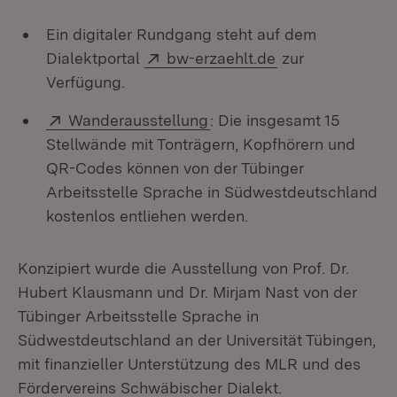
Ein digitaler Rundgang steht auf dem
Extern:
(Öffnet in neuem
Dialektportal
bw-erzaehlt.de
zur
Verfügung.
Extern:
(Öffnet in neuem Fenster)
Wanderausstellung
: Die insgesamt 15
Stellwände mit Tonträgern, Kopfhörern und
QR-Codes können von der Tübinger
Arbeitsstelle Sprache in Südwestdeutschland
kostenlos entliehen werden.
Konzipiert wurde die Ausstellung von Prof. Dr.
Hubert Klausmann und Dr. Mirjam Nast von der
Tübinger Arbeitsstelle Sprache in
Südwestdeutschland an der Universität Tübingen,
mit finanzieller Unterstützung des MLR und des
Fördervereins Schwäbischer Dialekt.