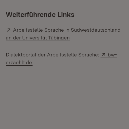
Weiterführende Links
Extern:
Arbeitsstelle Sprache in Südwestdeutschland
(Öffnet in neuem Fenster
an der Universität Tübingen
Extern:
Dialektportal der Arbeitsstelle Sprache:
bw-
(Öffnet in neuem Fenster)
erzaehlt.de