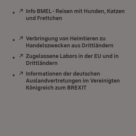
Extern:
Info BMEL - Reisen mit Hunden, Katzen
und Frettchen
(Öffnet in neuem Fenster)
Extern:
Verbringung von Heimtieren zu
Handelszwecken aus Drittländern
(Öffnet 
Extern:
Zugelassene Labors in der EU und in
Drittländern
(Öffnet in neuem Fenster)
Extern:
Informationen der deutschen
Auslandvertretungen im Vereinigten
Königreich zum BREXIT
(Öffnet in neuem F