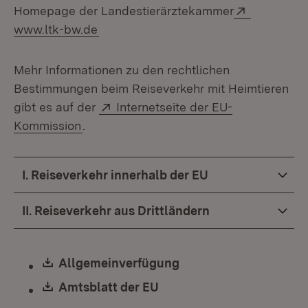
Extern:
Homepage der Landestierärztekammer
(Öffnet in neuem Fenster)
www.ltk-bw.de
Mehr Informationen zu den rechtlichen
Bestimmungen beim Reiseverkehr mit Heimtieren
Extern:
gibt es auf der
Internetseite der EU-
(Öffnet in neuem Fenster)
Kommission
.
I. Reiseverkehr innerhalb der EU
II. Reiseverkehr aus Drittländern
Download:
Allgemeinverfügung
(Öffnet in neuem Fens
Download:
Amtsblatt der EU
(Öffnet in neuem Fenster)