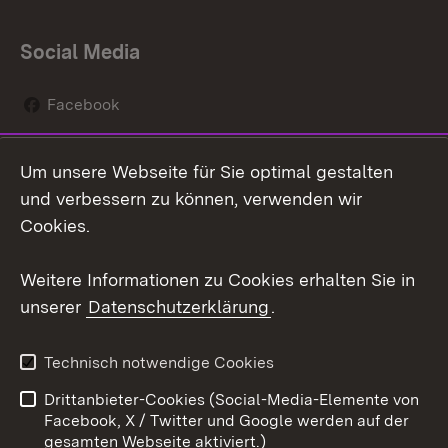
Social Media
Facebook
Instagram
Um unsere Webseite für Sie optimal gestalten
Social Wall
und verbessern zu können, verwenden wir
Cookies.
Youtube
Weitere Informationen zu Cookies erhalten Sie in
Zum 
unserer
Datenschutzerklärung
.
Kontakt
Datenschutz
Erklärung zur
Benutzungshinweise
Technisch notwendige Cookies
Barrierefreiheit
Drittanbieter-Cookies (Social-Media-Elemente von
Impressum
Cookies
Facebook, X / Twitter und Google werden auf der
gesamten Webseite aktiviert.)