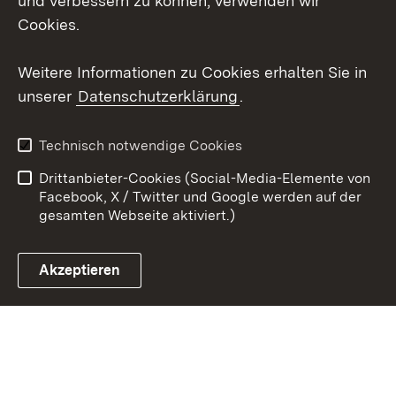
und verbessern zu können, verwenden wir
Cookies.
Youtube
Weitere Informationen zu Cookies erhalten Sie in
Zum 
unserer
Datenschutzerklärung
.
Kontakt
Datenschutz
Erklärung zur
Benutzungshinweise
Technisch notwendige Cookies
Barrierefreiheit
Drittanbieter-Cookies (Social-Media-Elemente von
Impressum
Cookies
Facebook, X / Twitter und Google werden auf der
gesamten Webseite aktiviert.)
Akzeptieren
Link zum Landesportal