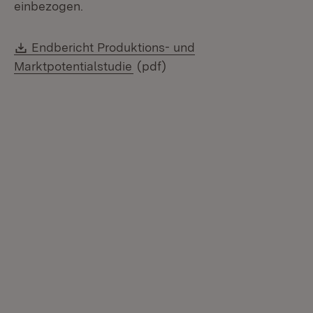
einbezogen.
Download:
Endbericht Produktions- und
(Öffnet in neuem Fenster)
Marktpotentialstudie
(pdf)