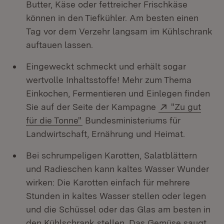
Butter, Käse oder fettreicher Frischkäse
können in den Tiefkühler. Am besten einen
Tag vor dem Verzehr langsam im Kühlschrank
auftauen lassen.
Eingeweckt schmeckt und erhält sogar
wertvolle Inhaltsstoffe! Mehr zum Thema
Einkochen, Fermentieren und Einlegen finden
Extern:
Sie auf der Seite der Kampagne
"Zu gut
(Öffnet in neuem Fenster)
für die Tonne"
Bundesministeriums für
Landwirtschaft, Ernährung und Heimat.
Bei schrumpeligen Karotten, Salatblättern
und Radieschen kann kaltes Wasser Wunder
wirken: Die Karotten einfach für mehrere
Stunden in kaltes Wasser stellen oder legen
und die Schüssel oder das Glas am besten in
den Kühlschrank stellen. Das Gemüse saugt