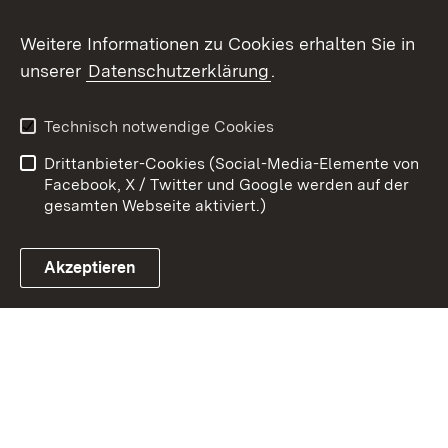
Weitere Informationen zu Cookies erhalten Sie in
Zum 
unserer
Datenschutzerklärung
.
Kontakt
Datenschutz
Erklärung zur
Benutzungshinweise
Technisch notwendige Cookies
Barrierefreiheit
Drittanbieter-Cookies (Social-Media-Elemente von
Impressum
Cookies
Facebook, X / Twitter und Google werden auf der
gesamten Webseite aktiviert.)
Akzeptieren
Link zum Landesportal