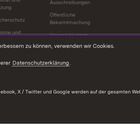
Ausschreibungen
tzung
Öffentliche
cherschutz
Bekanntmachung
omie und
Veranstaltungen
ion
erbessern zu können, verwenden wir Cookies.
Mediathek
Publikationen
serer
Datenschutzerklärung
.
Kontakt
ebook, X / Twitter und Google werden auf der gesamten Webs
Kontakt
Datenschutz
Erklärung zur Barrierefreiheit