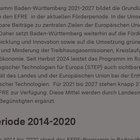
amm Baden-Württemberg 2021-2027 bildet die Grundla
 den EFRE in der aktuellen Förderperiode. In der Ums
are Beiträge zu zentralen Zielen der Europäischen Un
 Daher setzt Baden-Württemberg weiterhin auf die För
icklung und Innovation sowie auf die Umsetzung grün
z und Minderung der Treibhausgasemissionen, Kreislauf
ökonomie. Seit Herbst 2024 leistet das Programm im 
egischer Technologien für Europa (STEP) auch sichtbar
ät des Landes und der Europäischen Union bei der En
tischer Technologien. Für 2021 bis 2027 stehen knapp 2
RE zur Verfügung. Diese Mittel werden durch Landesm
 Begünstigten ergänzt.
riode 2014-2020
um 2014 bis 2020 stand das EFRE-Programm in Baden-