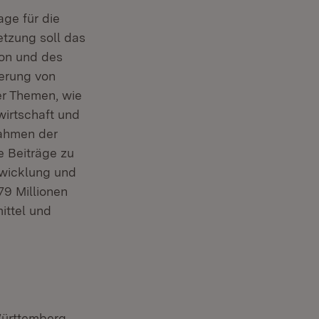
ge für die
etzung soll das
ion und des
derung von
er Themen, wie
wirtschaft und
Rahmen der
e Beiträge zu
twicklung und
79 Millionen
ittel und
Württemberg