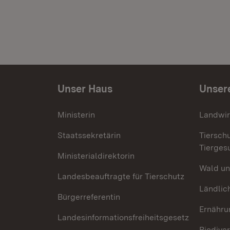
Unser Haus
Unser
Ministerin
Landwir
Staatssekretärin
Tiersch
Tierges
Ministerialdirektorin
Wald un
Landesbeauftragte für Tierschutz
Ländlic
Bürgerreferentin
Ernähru
Landesinformationsfreiheitsgesetz
Biodiver