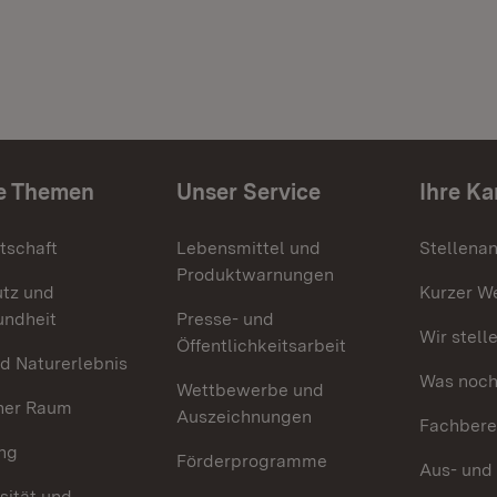
e Themen
Unser Service
Ihre Ka
tschaft
Lebensmittel und
Stellena
Produktwarnungen
utz und
Kurzer W
undheit
Presse- und
Wir stell
Öffentlichkeitsarbeit
d Naturerlebnis
Was noch 
Wettbewerbe und
her Raum
Auszeichnungen
Fachbere
ng
Förderprogramme
Aus- und
sität und