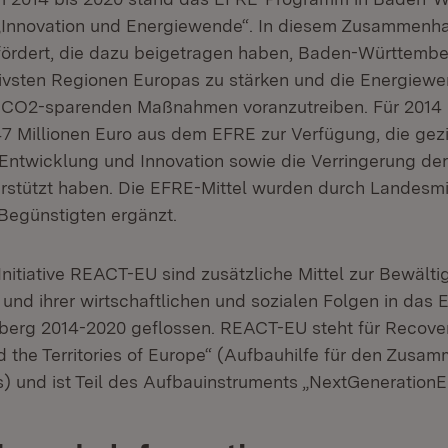
l „Innovation und Energiewende“. In diesem Zusammen
dert, die dazu beigetragen haben, Baden-Württember
tivsten Regionen Europas zu stärken und die Energiewe
d CO2-sparenden Maßnahmen voranzutreiben. Für 2014 
7 Millionen Euro aus dem EFRE zur Verfügung, die gezi
Entwicklung und Innovation sowie die Verringerung der
rstützt haben. Die EFRE-Mittel wurden durch Landesmi
 Begünstigten ergänzt.
nitiative REACT-EU sind zusätzliche Mittel zur Bewälti
und ihrer wirtschaftlichen und sozialen Folgen in da
erg 2014-2020 geflossen. REACT-EU steht für Recove
d the Territories of Europe“ (Aufbauhilfe für den Zusa
) und ist Teil des Aufbauinstruments „NextGenerationE