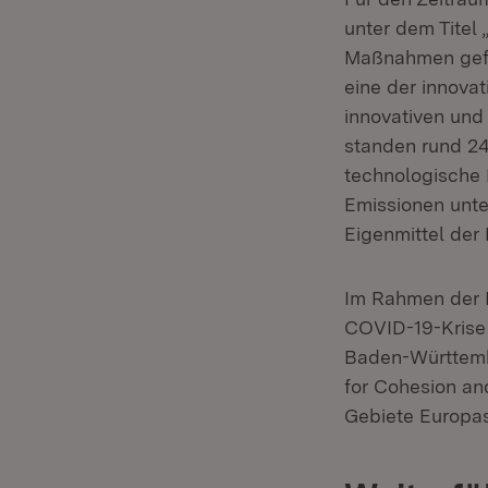
unter dem Tite
Maßnahmen geför
eine der innova
innovativen un
standen rund 24
technologische 
Emissionen unte
Eigenmittel der
Im Rahmen der I
COVID-19-Krise 
Baden-Württemb
for Cohesion an
Gebiete Europas