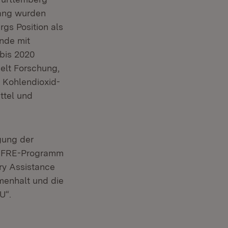
hang wurden
gs Position als
nde mit
bis 2020
elt Forschung,
 Kohlendioxid-
ttel und
gung der
s EFRE-Programm
ry Assistance
mmenhalt und die
U“.