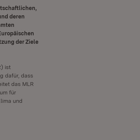
rtschaftlichen,
und deren
amten
 Europäischen
tzung der Ziele
 ist
g dafür, dass
eitet das MLR
ium für
Klima und