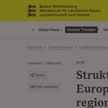
Zum Inhalt springen
Link zur Startseite
Unser Haus
Unsere Themen
Un
Startseite
Unsere Themen
Ländlicher Raum 
EFRE
Lesezeit: 2 Minuten
Struk
Teilen
Europ
Text vorlesen
regio