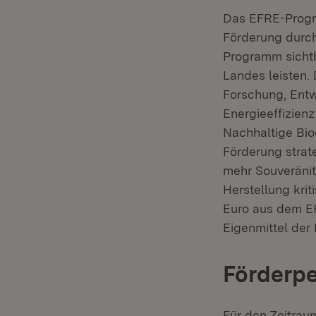
Das EFRE-Progr
Förderung durch
Programm sichtb
Landes leisten.
Forschung, Entw
Energieeffizien
Nachhaltige Bio
Förderung strat
mehr Souveränit
Herstellung kri
Euro aus dem EF
Eigenmittel der
Förderpe
Für den Zeitra