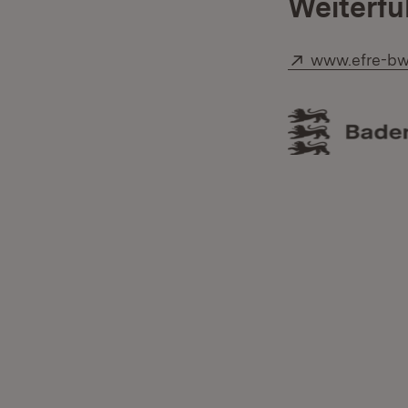
Weiterfü
Extern:
www.efre-bw