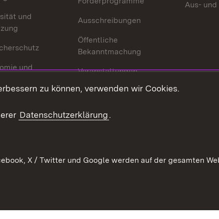
Förderprogramme
Aus- und
sität und
Ausschreibungen
tzung
Öffentliche
cherschutz
Bekanntmachung
omie und
Veranstaltungen
ion
erbessern zu können, verwenden wir Cookies.
Mediathek
Publikationen
serer
Datenschutzerklärung
.
Kontakt
ebook, X / Twitter und Google werden auf der gesamten Webs
Kontakt
Datenschutz
Erklärung zur Barrierefreiheit