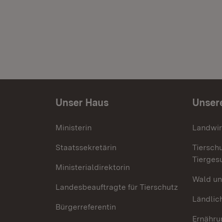
Unser Haus
Unser
Ministerin
Landwir
Staatssekretärin
Tiersch
Tierges
Ministerialdirektorin
Wald un
Landesbeauftragte für Tierschutz
Ländlic
Bürgerreferentin
Ernähru