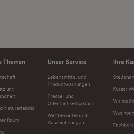
e Themen
Unser Service
Ihre Ka
tschaft
Lebensmittel und
Stellena
Produktwarnungen
utz und
Kurzer W
undheit
Presse- und
Wir stell
Öffentlichkeitsarbeit
d Naturerlebnis
Was noch 
Wettbewerbe und
her Raum
Auszeichnungen
Fachbere
ng