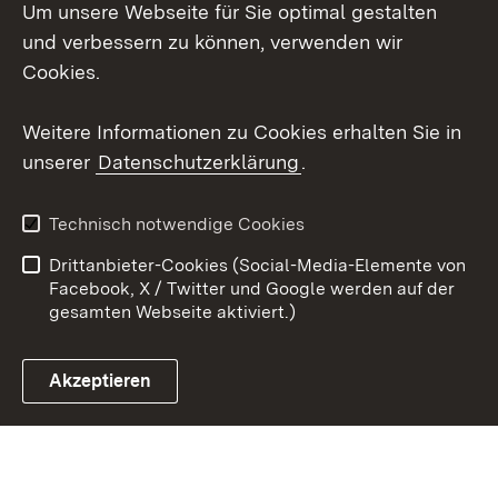
Um unsere Webseite für Sie optimal gestalten
Social Wall
und verbessern zu können, verwenden wir
Cookies.
Youtube
Weitere Informationen zu Cookies erhalten Sie in
Zum 
unserer
Datenschutzerklärung
.
Kontakt
Datenschutz
Erklärung zur
Benutzungshinweise
Technisch notwendige Cookies
Barrierefreiheit
Drittanbieter-Cookies (Social-Media-Elemente von
Impressum
Cookies
Facebook, X / Twitter und Google werden auf der
gesamten Webseite aktiviert.)
Akzeptieren
Link zum Landesportal