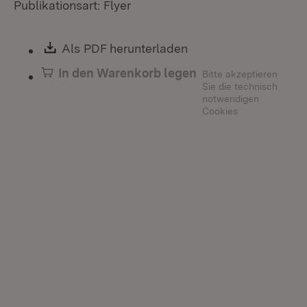
Publikationsart: Flyer
Download:
Als PDF herunterladen
(Öffnet in neuem Fen
In den Warenkorb legen
Bitte akzeptieren
Sie die technisch
notwendigen
Cookies