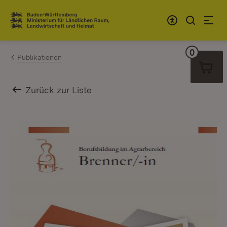
Zum Inhalt springen
Link zur Startseite
0
Warenko
Publikationen
Zurück zur Liste