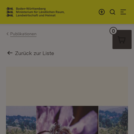
Zum Inhalt springen
Link zur Startseite
0
Warenko
Publikationen
Zurück zur Liste