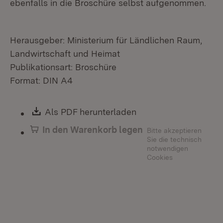
ebenfalls in die Broschüre selbst aufgenommen.
Herausgeber: Ministerium für Ländlichen Raum,
Landwirtschaft und Heimat
Publikationsart: Broschüre
Format: DIN A4
Download:
Als PDF herunterladen
(Öffnet in neuem Fen
In den Warenkorb legen
Bitte akzeptieren
Sie die technisch
notwendigen
Cookies