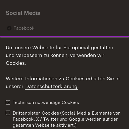
Social Media
Facebook
Instagram
Um unsere Webseite für Sie optimal gestalten
Social Wall
und verbessern zu können, verwenden wir
Cookies.
Youtube
Weitere Informationen zu Cookies erhalten Sie in
Zum 
unserer
Datenschutzerklärung
.
Kontakt
Datenschutz
Erklärung zur
Benutzungshinweise
Technisch notwendige Cookies
Barrierefreiheit
Drittanbieter-Cookies (Social-Media-Elemente von
Impressum
Cookies
Facebook, X / Twitter und Google werden auf der
gesamten Webseite aktiviert.)