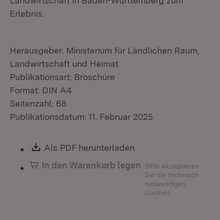
Landwirtschaft in Baden-Württemberg zum
Erlebnis.
Herausgeber: Ministerium für Ländlichen Raum,
Landwirtschaft und Heimat
Publikationsart: Broschüre
Format: DIN A4
Seitenzahl: 68
Publikationsdatum: 11. Februar 2025
Download:
Als PDF herunterladen
(Öffnet in neuem Fen
In den Warenkorb legen
Bitte akzeptieren
Sie die technisch
notwendigen
Cookies