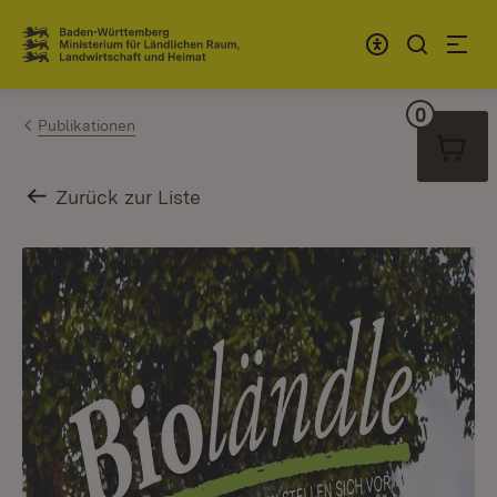
Zum Inhalt springen
Link zur Startseite
0
Warenko
Publikationen
Zurück zur Liste