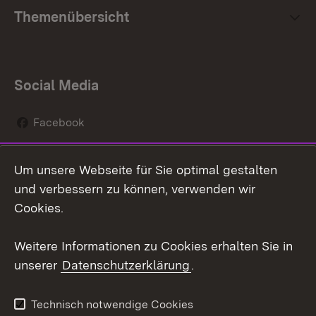
Themenübersicht
Social Media
Facebook
Instagram
Um unsere Webseite für Sie optimal gestalten
Social Wall
und verbessern zu können, verwenden wir
Cookies.
Youtube
Weitere Informationen zu Cookies erhalten Sie in
Zum 
unserer
Datenschutzerklärung
.
Kontakt
Datenschutz
Erklärung zur
Benutzungshinweise
Technisch notwendige Cookies
Barrierefreiheit