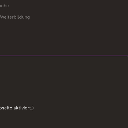
iche
 Weiterbildung
eite aktiviert.)
Zum Sei
Benutzungshinweise
Impressum
Cookies