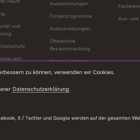
her Raum
Auszeichnungen
Fachbere
ng
Förderprogramme
Aus- und
sität und
Ausschreibungen
tzung
Öffentliche
cherschutz
Bekanntmachung
omie und
Veranstaltungen
ion
erbessern zu können, verwenden wir Cookies.
Mediathek
Publikationen
serer
Datenschutzerklärung
.
Kontakt
ebook, X / Twitter und Google werden auf der gesamten Webs
Kontakt
Datenschutz
Erklärung zur Barrierefreiheit