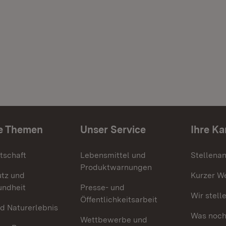
e Themen
Unser Service
Ihre Ka
tschaft
Lebensmittel und
Stellena
Produktwarnungen
utz und
Kurzer W
undheit
Presse- und
Wir stell
Öffentlichkeitsarbeit
d Naturerlebnis
Was noch 
Wettbewerbe und