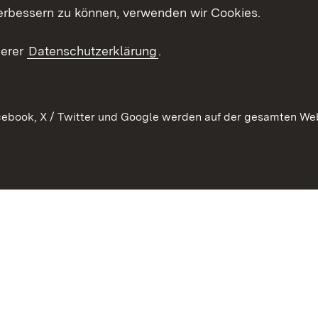
erbessern zu können, verwenden wir Cookies.
Mediathek
Publikationen
serer
Datenschutzerklärung
.
Kontakt
ebook, X / Twitter und Google werden auf der gesamten Webs
Kontakt
Datenschutz
Erklärung zur Barrierefreiheit