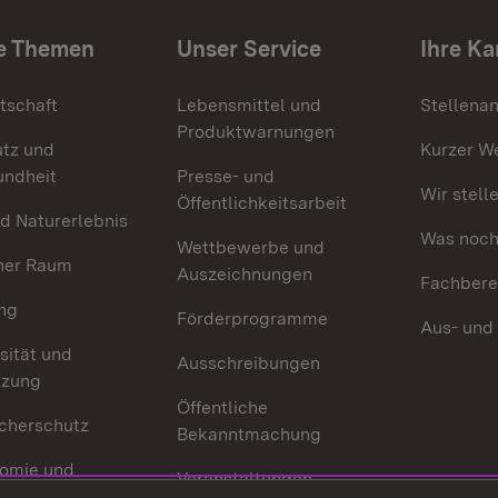
e Themen
Unser Service
Ihre Ka
tschaft
Lebensmittel und
Stellena
Produktwarnungen
utz und
Kurzer W
undheit
Presse- und
Wir stell
Öffentlichkeitsarbeit
d Naturerlebnis
Was noch 
Wettbewerbe und
her Raum
Auszeichnungen
Fachbere
ng
Förderprogramme
Aus- und
sität und
Ausschreibungen
tzung
Öffentliche
cherschutz
Bekanntmachung
omie und
Veranstaltungen
ion