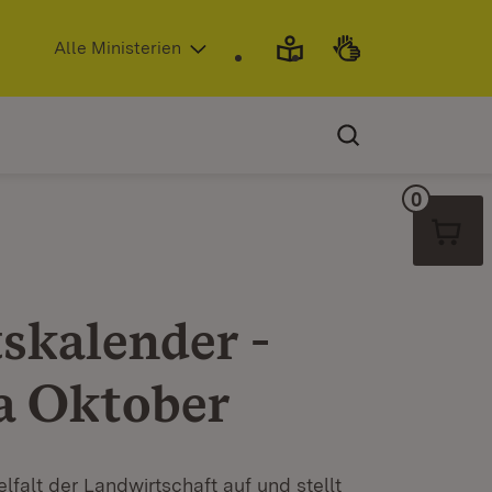
(Öffnet in neuem Fenster)
Alle Ministerien
0
Warenko
skalender -
ta Oktober
lfalt der Landwirtschaft auf und stellt