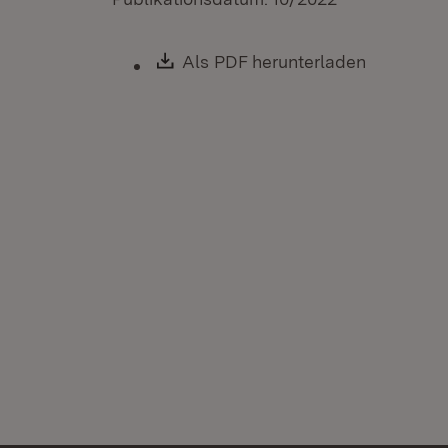
Download:
Als PDF herunterladen
(Öffnet i