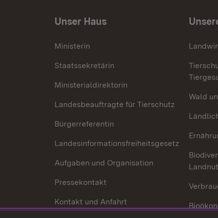
Unser Haus
Unser
Ministerin
Landwir
Staatssekretärin
Tiersch
Tierges
Ministerialdirektorin
Wald un
Landesbeauftragte für Tierschutz
Ländlic
Bürgerreferentin
Ernähru
Landesinformationsfreiheitsgesetz
Biodiver
Aufgaben und Organisation
Landnu
Pressekontakt
Verbrau
Kontakt und Anfahrt
Bioökon
Innovat